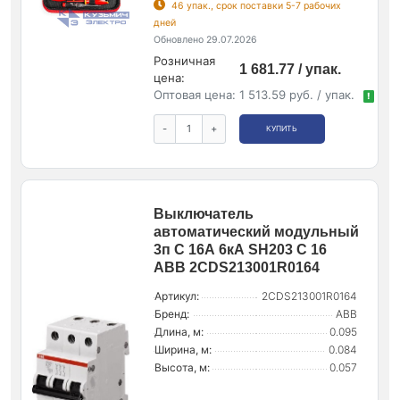
46 упак., срок поставки 5-7 рабочих
дней
Обновлено 29.07.2026
Розничная
1 681.77 / упак.
цена:
Оптовая цена:
1 513.59 руб. / упак.
!
-
+
КУПИТЬ
Выключатель
автоматический модульный
3п C 16А 6кА SH203 C 16
ABB 2CDS213001R0164
Артикул:
2CDS213001R0164
Бренд:
ABB
Длина, м:
0.095
Ширина, м:
0.084
Высота, м:
0.057