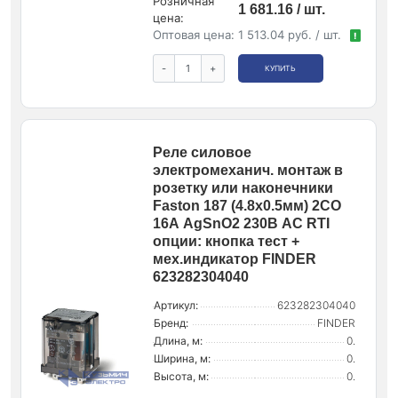
Розничная
1 681.16 / шт.
цена:
Оптовая цена:
1 513.04 руб. / шт.
!
-
+
КУПИТЬ
Реле силовое
электромеханич. монтаж в
розетку или наконечники
Faston 187 (4.8х0.5мм) 2CO
16А AgSnO2 230В AC RTI
опции: кнопка тест +
мех.индикатор FINDER
623282304040
Артикул:
623282304040
Бренд:
FINDER
Длина, м:
0.
Ширина, м:
0.
Высота, м:
0.