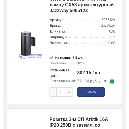
лампу GX53 архитектурный
JazzWay 5065123
Артикул:
5065123
Бренд:
JazzWay
Длина, м:
0.18
Ширина, м:
0.2
Высота, м:
0.09
На складе 1711 шт.
Обновлено 08.08.2026
Розничная
802.15 / шт.
цена:
Оптовая цена:
721.94 руб. / шт.
!
-
+
КУПИТЬ
Розетка 2-м СП Arktik 16А
IP20 250В с заземл. со