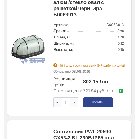
алюм./стекло овал с
решеткой черн. Эра
Б0063913
Артикул:
Б0063913
Бренд:
Эра
Длина, м:
0.28
Ширина, м:
0.12
Высота, м:
0.15
191 шт., срок поставки 5-7 рабочих дней
Обновлено 08.08.2026
Розничная
802.15 / шт.
цена:
Оптовая цена:
721.94 руб. / шт.
!
-
+
КУПИТЬ
Светильник PWL 20590
GX53-2 BL 230В IP65 под