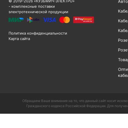
© 2019–2026 «КУЗЬМИЧ ЭЛЕКТРО»
Авто
- комплексные поставки
Кабе
электротехнической продукции
Кабе
Кабе
Политика конфиденциальности
Карта сайта
Розе
Розе
Тов
Опти
кабе
Обращаем Ваше внимание на то, что данный сайт носит исклю
Гражданского кодекса Российской Федерации. Для получен