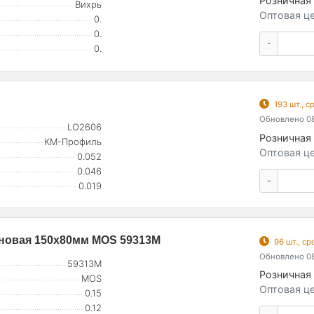
Розничная 
Вихрь
Оптовая це
0.
0.
-
0.
193 шт., 
Обновлено 08
LO2606
Розничная 
КМ-Профиль
Оптовая це
0.052
0.046
-
0.019
новая 150х80мм MOS 59313М
96 шт., с
Обновлено 08
59313М
Розничная 
MOS
Оптовая це
0.15
0.12