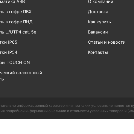
матика ABB
О компании
ль в гофре ПВХ
Доставка
ль в гофре ПНД
Как купить
ль U/UTP4 cat. 5e
Вакансии
тки IP65
Статьи и новости
тки IP54
Контакты
ары TOUCH ON
ческий волоконный
ль
чительно информационный характер и ни при каких условиях не является 
ия подробной информации о наличии и стоимости указанных товаров и (или