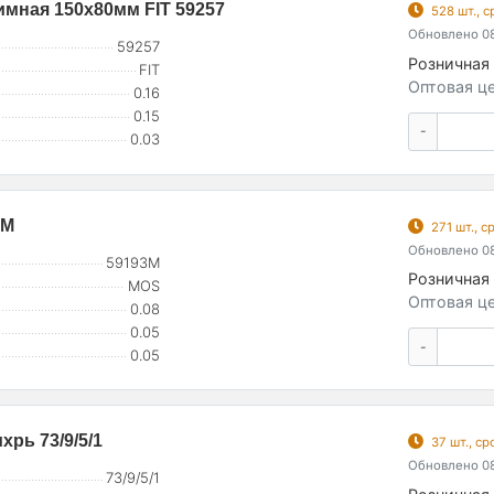
мная 150х80мм FIT 59257
528 шт., 
Обновлено 08
59257
Розничная 
FIT
Оптовая це
0.16
0.15
-
0.03
3М
271 шт., 
Обновлено 08
59193М
Розничная 
MOS
Оптовая це
0.08
0.05
-
0.05
рь 73/9/5/1
37 шт., с
Обновлено 08
73/9/5/1