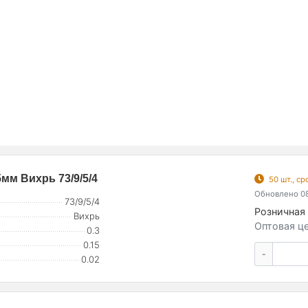
м Вихрь 73/9/5/4
50 шт., с
Обновлено 08
73/9/5/4
Розничная 
Вихрь
Оптовая це
0.3
0.15
-
0.02