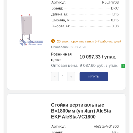
Артикул:
R5UFW08
Бренд:
DKC
Длина, м:
1.115
Ширина, м:
0.115
Высота, м:
0.06
25 упак., срок поставки 5-7 рабочих дней
Обновлено 06.08.2026
Розничная
10 097.33 / упак.
цена:
Оптовая цена:
9 087.60 руб. / упак.
!
-
+
КУПИТЬ
Стойки вертикальные
В=1800мм (уп.4шт) AleSta
EKF AleSta-VG1800
Артикул:
AleSta-VG1800
Бренд:
EKF