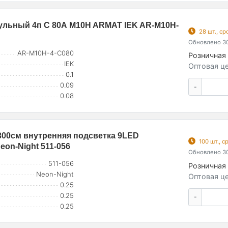
льный 4п C 80А M10H ARMAT IEK AR-M10H-
28 шт., с
Обновлено 30
AR-M10H-4-C080
Розничная 
IEK
Оптовая це
0.1
0.09
-
0.08
300см внутренняя подсветка 9LED
100 шт., 
eon-Night 511-056
Обновлено 30
511-056
Розничная 
Neon-Night
Оптовая це
0.25
0.25
-
0.25