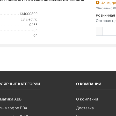
42 шт., с
Обновлено 06
134000800
Розничная 
LS Electric
Оптовая це
0.165
0.1
-
0.1
УЛЯРНЫЕ КАТЕГОРИИ
О КОМПАНИИ
матика ABB
О компании
ль в гофре ПВХ
Доставка