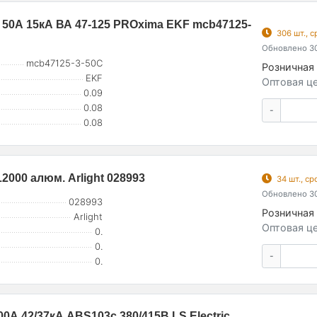
50А 15кА ВА 47-125 PROxima EKF mcb47125-
306 шт., 
Обновлено 30
mcb47125-3-50C
Розничная 
EKF
Оптовая це
0.09
0.08
-
0.08
000 алюм. Arlight 028993
34 шт., с
Обновлено 30
028993
Розничная 
Arlight
Оптовая це
0.
0.
-
0.
А 42/37кА ABS103c 380/415В LS Electric