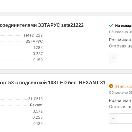
с соединителями ЗЭТАРУС zeta21222
На складе
Обновлено 06
zeta21222
Розничная 
ЗЭТАРУС
Оптовая це
1.285
0.237
-
0.159
ол. 5Х с подсветкой 108 LED бел. REXANT 31-
29 шт., с
Обновлено 06
31-0513
Розничная 
Rexant
Оптовая це
0.572
0.255
-
0.135