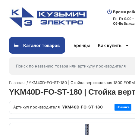
Время раб
Пн-Пт
9:00 -
Сб-Вс
Выход
Каталог товаров
Бренды
Как купить
Главная
YKM40D-FO-ST-180 | Стойка вертикальная 1800 FORMA
YKM40D-FO-ST-180 | Стойка вер
Артикул производителя
YKM40D-FO-ST-180
Новинка