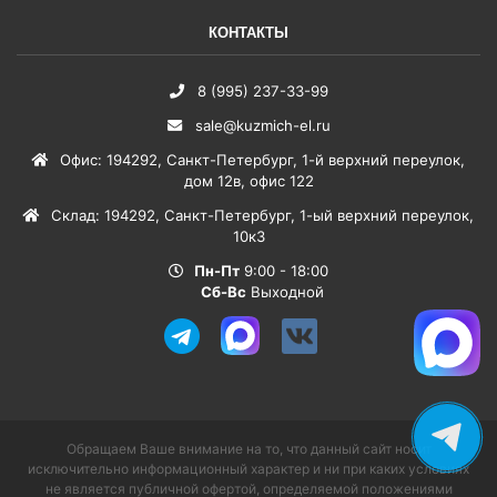
КОНТАКТЫ
8 (995) 237-33-99
sale@kuzmich-el.ru
Офис
:
194292
,
Санкт-Петербург
,
1-й верхний переулок,
дом 12в, офис 122
Склад
:
194292
,
Санкт-Петербург
,
1-ый верхний переулок,
10к3
Пн-Пт
9:00 - 18:00
Сб-Вс
Выходной
Обращаем Ваше внимание на то, что данный сайт носит
исключительно информационный характер и ни при каких условиях
не является публичной офертой, определяемой положениями