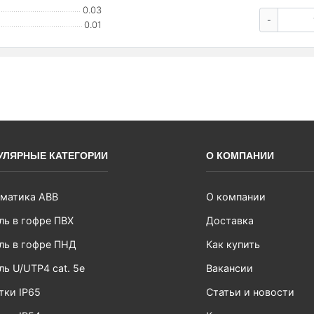
0.03
-
0.01
УЛЯРНЫЕ КАТЕГОРИИ
О КОМПАНИИ
матика ABB
О компании
ль в гофре ПВХ
Доставка
ль в гофре ПНД
Как купить
ль U/UTP4 cat. 5e
Вакансии
тки IP65
Статьи и новости