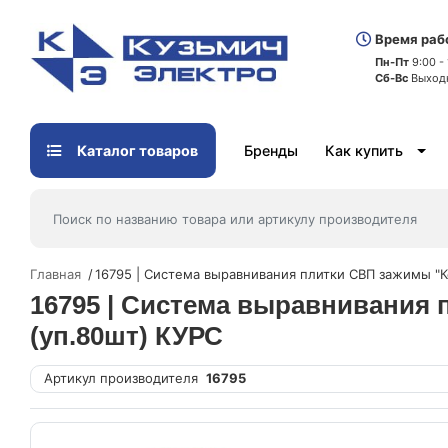
Время раб
Пн-Пт
9:00 -
Сб-Вс
Выход
Каталог товаров
Бренды
Как купить
Главная
16795 | Система выравнивания плитки СВП зажимы "К
16795 | Система выравнивания 
(уп.80шт) КУРС
Артикул производителя
16795