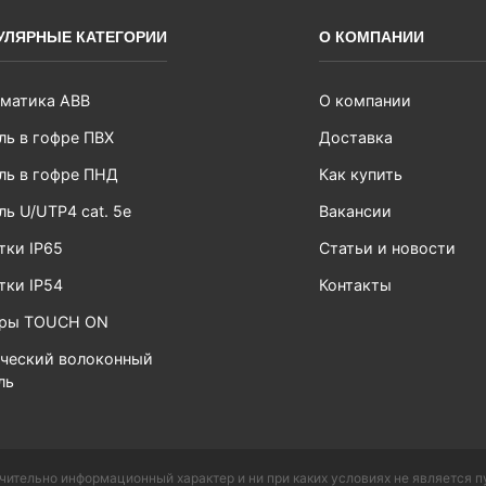
УЛЯРНЫЕ КАТЕГОРИИ
О КОМПАНИИ
матика ABB
О компании
ль в гофре ПВХ
Доставка
ль в гофре ПНД
Как купить
ль U/UTP4 cat. 5e
Вакансии
тки IP65
Статьи и новости
тки IP54
Контакты
ары TOUCH ON
ческий волоконный
ль
чительно информационный характер и ни при каких условиях не является 