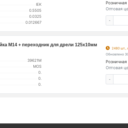
Розничная 
IEK
Оптовая це
0.5505
0.0325
-
0.012667
ка М14 + переходник для дрели 125х10мм
2480 шт.,
Обновлено 30
39621М
Розничная 
MOS
Оптовая це
0.
0.
-
0.