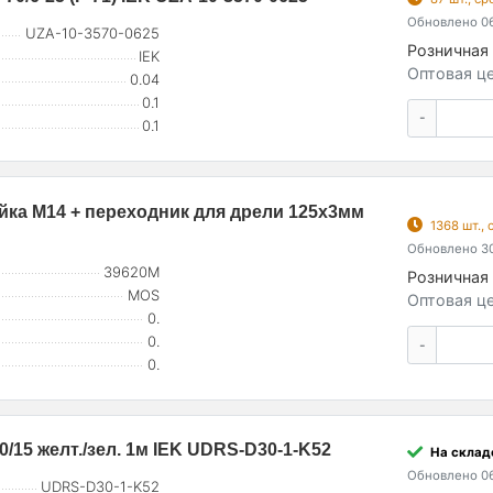
Обновлено 06
UZA-10-3570-0625
Розничная 
IEK
Оптовая це
0.04
0.1
-
0.1
ка М14 + переходник для дрели 125х3мм
1368 шт.,
Обновлено 30
39620М
Розничная 
MOS
Оптовая це
0.
0.
-
0.
/15 желт./зел. 1м IEK UDRS-D30-1-K52
На склад
Обновлено 06
UDRS-D30-1-K52