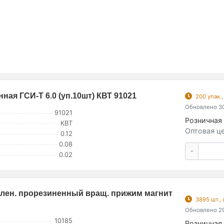
ая ГСИ-Т 6.0 (уп.10шт) КВТ 91021
200 упак.
Обновлено 30
91021
Розничная 
КВТ
Оптовая це
0.12
0.08
-
0.02
илен. прорезиненный вращ. прижим магнит
3895 шт.,
Обновлено 29
10185
Розничная 