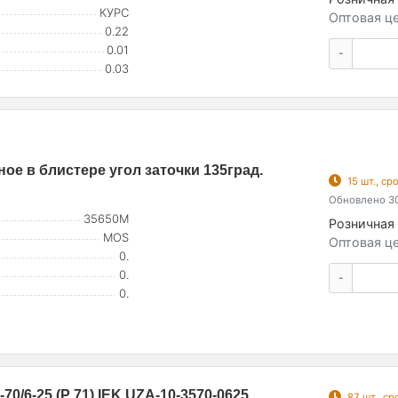
КУРС
Оптовая це
0.22
0.01
-
0.03
е в блистере угол заточки 135град.
15 шт., с
Обновлено 30
35650М
Розничная 
MOS
Оптовая це
0.
0.
-
0.
0/6-25 (Р 71) IEK UZA-10-3570-0625
87 шт., с