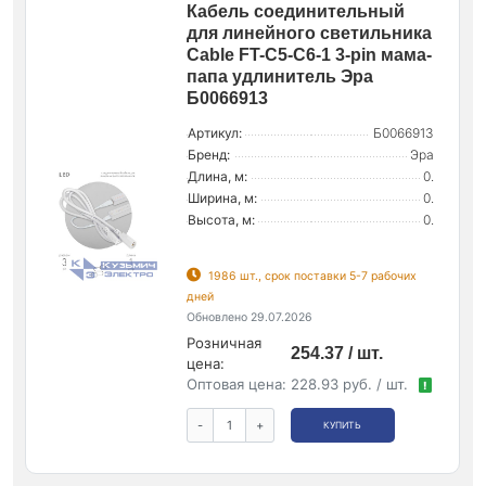
Кабель соединительный
для линейного светильника
Cable FT-C5-С6-1 3-pin мама-
папа удлинитель Эра
Б0066913
Артикул:
Б0066913
Бренд:
Эра
Длина, м:
0.
Ширина, м:
0.
Высота, м:
0.
1986 шт., срок поставки 5-7 рабочих
дней
Обновлено 29.07.2026
Розничная
254.37 / шт.
цена:
Оптовая цена:
228.93 руб. / шт.
!
-
+
КУПИТЬ