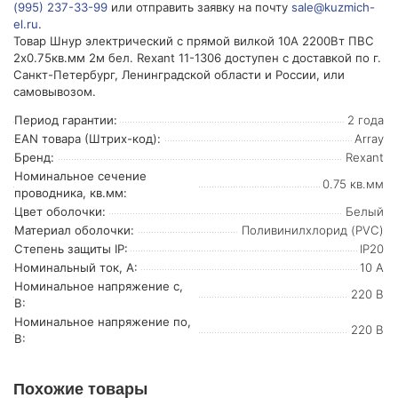
(995) 237-33-99
или отправить заявку на почту
sale@kuzmich-
el.ru
.
Товар Шнур электрический с прямой вилкой 10А 2200Вт ПВС
2х0.75кв.мм 2м бел. Rexant 11-1306 доступен с доставкой по г.
Санкт-Петербург, Ленинградской области и России, или
самовывозом.
Период гарантии:
2 года
EAN товара (Штрих-код):
Array
Бренд:
Rexant
Номинальное сечение
0.75 кв.мм
проводника, кв.мм:
Цвет оболочки:
Белый
Материал оболочки:
Поливинилхлорид (PVC)
Степень защиты IP:
IP20
Номинальный ток, А:
10 А
Номинальное напряжение с,
220 В
В:
Номинальное напряжение по,
220 В
В:
Похожие товары