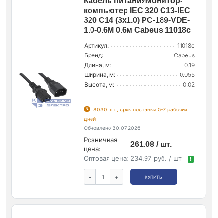
Кабель питаниямонитор-
компьютер IEC 320 C13-IEC
320 C14 (3х1.0) PC-189-VDE-
1.0-0.6M 0.6м Cabeus 11018c
Артикул:
11018c
Бренд:
Cabeus
Длина, м:
0.19
Ширина, м:
0.055
Высота, м:
0.02
8030 шт., срок поставки 5-7 рабочих
дней
Обновлено 30.07.2026
Розничная
261.08 / шт.
цена:
Оптовая цена:
234.97 руб. / шт.
!
-
+
КУПИТЬ