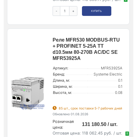
-
+
КУПИТЬ
Реле MFR530 MODBUS-RTU
+ PROFINET 5-25А ТТ
d10.5мм 80-270В AC/DC SE
MFR53925A
Артикул:
MFR53925A
Бренд:
Systeme Electric
Длина, м:
0.1
Ширина, м:
0.1
Высота, м:
0.08
85 шт., срок поставки 5-7 рабочих дней
Обновлено 01.08.2026
Розничная
131 180.50 / шт.
цена:
Оптовая цена:
118 062.45 руб. / шт.
!