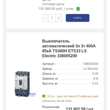
Оптовая цена:
118 089.90 руб. / упак.
!
-
+
КУПИТЬ
Выключатель
автоматический 3п 3т 400А
85кА TS400H ETS33 LS
Electric 108005200
Артикул:
108005200
Бренд:
LS Electric
Длина, м:
0.29
Ширина, м:
0.16
Высота, м:
0.23
20 шт., срок поставки 5-7 рабочих дней
Обновлено 06.08.2026
Розничная
131 807.58 / шт.