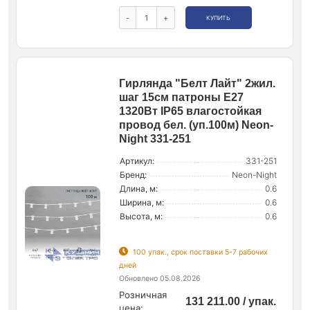
-
+
КУПИТЬ
Гирлянда "Белт Лайт" 2жил.
шаг 15см патроны E27
1320Вт IP65 влагостойкая
провод бел. (уп.100м) Neon-
Night 331-251
Артикул:
331-251
Бренд:
Neon-Night
Длина, м:
0.6
Ширина, м:
0.6
Высота, м:
0.6
100 упак., срок поставки 5-7 рабочих
дней
Обновлено 05.08.2026
Розничная
131 211.00 / упак.
цена: