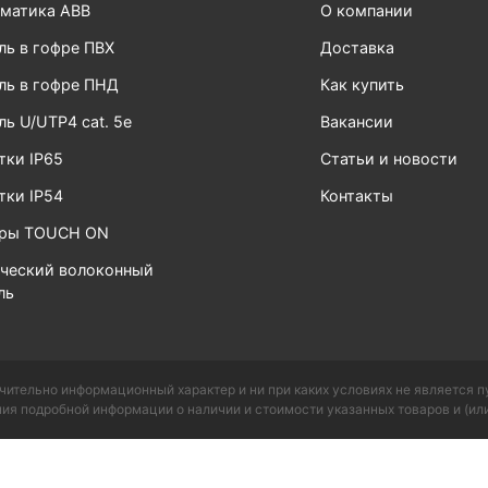
матика ABB
О компании
ль в гофре ПВХ
Доставка
ль в гофре ПНД
Как купить
ль U/UTP4 cat. 5e
Вакансии
тки IP65
Статьи и новости
тки IP54
Контакты
ары TOUCH ON
ческий волоконный
ль
чительно информационный характер и ни при каких условиях не является 
ия подробной информации о наличии и стоимости указанных товаров и (или