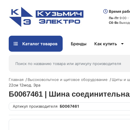
Время раб
Пн-Пт
9:00 -
Сб-Вс
Выход
Каталог товаров
Бренды
Как купить
Главная
Высоковольтное и щитовое оборудование
Щиты и ш
22см 12мод. Эра
Б0067461 | Шина соединительная
Артикул производителя
Б0067461