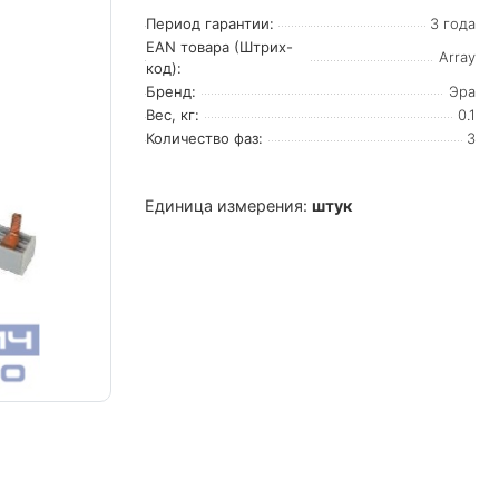
Период гарантии:
3 года
EAN товара (Штрих-
Array
код):
Бренд:
Эра
Вес, кг:
0.1
Количество фаз:
3
Единица измерения:
штук