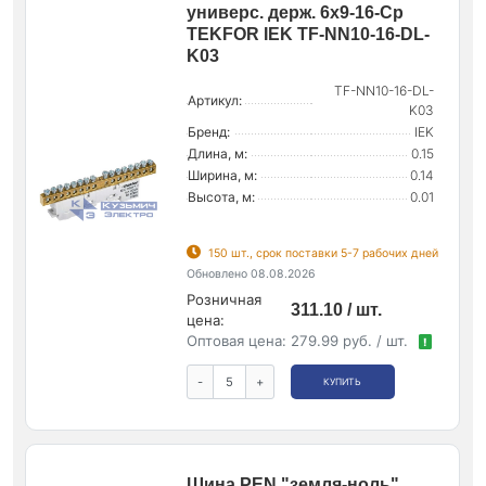
универс. держ. 6х9-16-Ср
TEKFOR IEK TF-NN10-16-DL-
K03
TF-NN10-16-DL-
Артикул:
K03
Бренд:
IEK
Длина, м:
0.15
Ширина, м:
0.14
Высота, м:
0.01
150 шт., срок поставки 5-7 рабочих дней
Обновлено 08.08.2026
Розничная
311.10 / шт.
цена:
Оптовая цена:
279.99 руб. / шт.
!
-
+
КУПИТЬ
Шина PEN "земля-ноль"