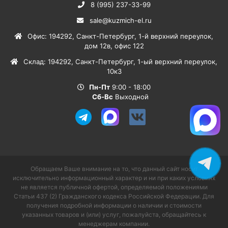
8 (995) 237-33-99
sale@kuzmich-el.ru
Офис
:
194292
,
Санкт-Петербург
,
1-й верхний переулок,
дом 12в, офис 122
Склад
:
194292
,
Санкт-Петербург
,
1-ый верхний переулок,
10к3
Пн-Пт
9:00 - 18:00
Сб-Вс
Выходной
Обращаем Ваше внимание на то, что данный сайт носит
исключительно информационный характер и ни при каких условиях
не является публичной офертой, определяемой положениями
Статьи 437 (2) Гражданского кодекса Российской Федерации. Для
получения подробной информации о наличии и стоимости
указанных товаров и (или) услуг, пожалуйста, обращайтесь к
менеджерам компании.