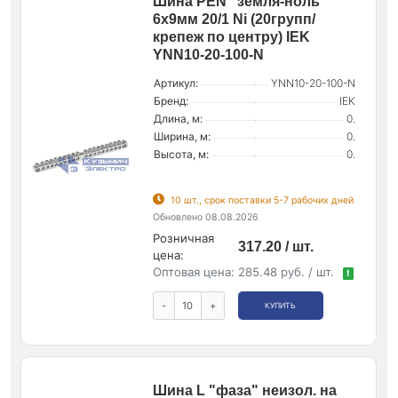
Шина PEN "земля-ноль"
6х9мм 20/1 Ni (20групп/
крепеж по центру) IEK
YNN10-20-100-N
Артикул:
YNN10-20-100-N
Бренд:
IEK
Длина, м:
0.
Ширина, м:
0.
Высота, м:
0.
10 шт., срок поставки 5-7 рабочих дней
Обновлено 08.08.2026
Розничная
317.20 / шт.
цена:
Оптовая цена:
285.48 руб. / шт.
!
-
+
КУПИТЬ
Шина L "фаза" неизол. на