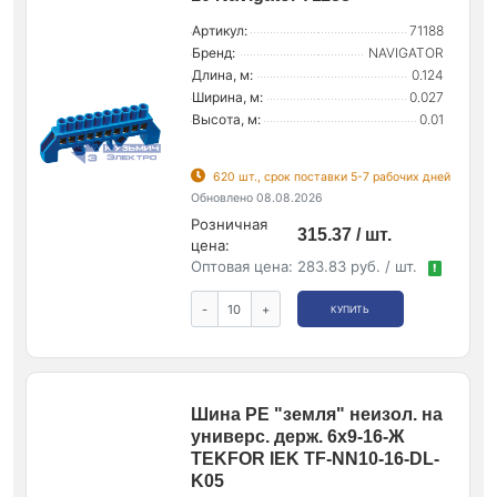
Артикул:
71188
Бренд:
NAVIGATOR
Длина, м:
0.124
Ширина, м:
0.027
Высота, м:
0.01
620 шт., срок поставки 5-7 рабочих дней
Обновлено 08.08.2026
Розничная
315.37 / шт.
цена:
Оптовая цена:
283.83 руб. / шт.
!
-
+
КУПИТЬ
Шина PE "земля" неизол. на
универс. держ. 6х9-16-Ж
TEKFOR IEK TF-NN10-16-DL-
K05