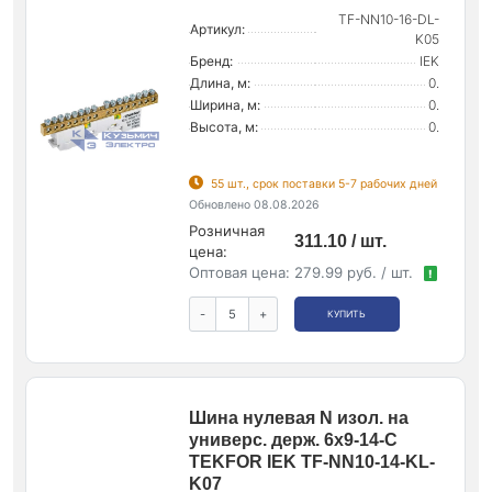
TF-NN10-16-DL-
Артикул:
K05
Бренд:
IEK
Длина, м:
0.
Ширина, м:
0.
Высота, м:
0.
55 шт., срок поставки 5-7 рабочих дней
Обновлено 08.08.2026
Розничная
311.10 / шт.
цена:
Оптовая цена:
279.99 руб. / шт.
!
-
+
КУПИТЬ
Шина нулевая N изол. на
универс. держ. 6х9-14-С
TEKFOR IEK TF-NN10-14-KL-
K07