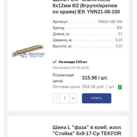
8х12мм 8/2 (8групп/крепеж
по краям) IEK YNN21-08-100
Артикул:
YNN21-08-100
Бренд:
IEK
Длина, м:
0.1
Ширина, м:
0.01
Высота, м:
0.01
На складе 230 шт.
Обновлено 08.08.2026
Розничная
315.98 / шт.
цена:
Оптовая цена:
284.38 руб. / шт.
!
-
+
КУПИТЬ
Шина L "фаза" в комб. изол.
"Стойка" 6х9-17-Ср TEKFOR