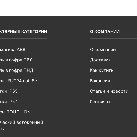
УЛЯРНЫЕ КАТЕГОРИИ
О КОМПАНИИ
матика ABB
О компании
ль в гофре ПВХ
Доставка
ль в гофре ПНД
Как купить
ль U/UTP4 cat. 5e
Вакансии
тки IP65
Статьи и новости
тки IP54
Контакты
ары TOUCH ON
ческий волоконный
ль