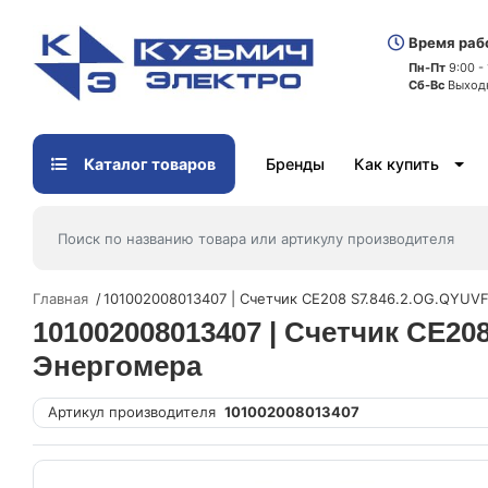
Время раб
Пн-Пт
9:00 -
Сб-Вс
Выход
Каталог товаров
Бренды
Как купить
Главная
101002008013407 | Счетчик CE208 S7.846.2.OG.QYU
101002008013407 | Счетчик CE2
Энергомера
Артикул производителя
101002008013407