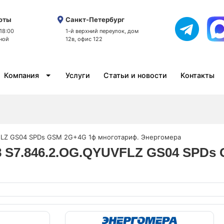
оты
Санкт-Петербург
 18:00
1-й верхний переулок, дом
ной
12в, офис 122
Компания
Услуги
Статьи и новости
Контакты
VFLZ GS04 SPDs GSM 2G+4G 1ф многотариф. Энергомера
08 S7.846.2.OG.QYUVFLZ GS04 SPD