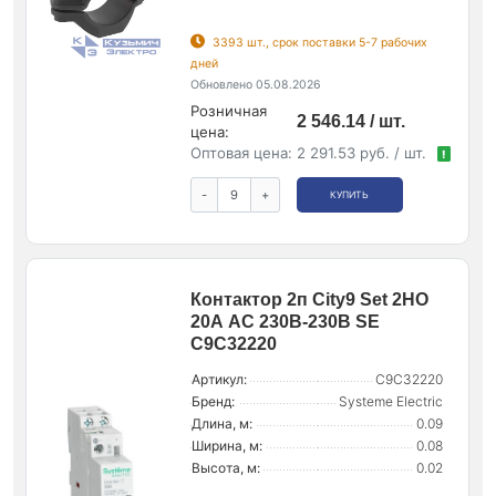
3393 шт., срок поставки 5-7 рабочих
дней
Обновлено 05.08.2026
Розничная
2 546.14 / шт.
цена:
Оптовая цена:
2 291.53 руб. / шт.
!
-
+
КУПИТЬ
Контактор 2п City9 Set 2НО
20А AC 230В-230В SE
C9C32220
Артикул:
C9C32220
Бренд:
Systeme Electric
Длина, м:
0.09
Ширина, м:
0.08
Высота, м:
0.02