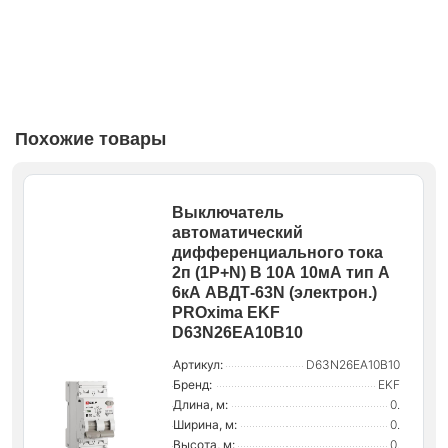
Похожие товары
Выключатель
автоматический
дифференциального тока
2п (1P+N) B 10А 10мА тип A
6кА АВДТ-63N (электрон.)
PROxima EKF
D63N26EA10B10
Артикул:
D63N26EA10B10
Бренд:
EKF
Длина, м:
0.
Ширина, м:
0.
Высота, м:
0.