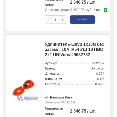
2 546.75 / шт.
цена:
Оптовая цена:
2 292.08 руб. / шт.
!
-
+
КУПИТЬ
Удлинитель-шнур 1х30м без
заземл. 10А IP54 УШ-10 ПВС
2х1 UNIVersal 9632782
Артикул:
9632782
Бренд:
Universal
Длина, м:
0.264
Ширина, м:
0.166
Высота, м:
0.1475
На складе 10 шт.
Обновлено 05.08.2026
Розничная
2 546.75 / шт.
цена: