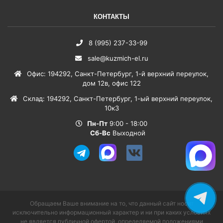
КОНТАКТЫ
8 (995) 237-33-99
sale@kuzmich-el.ru
Офис
:
194292
,
Санкт-Петербург
,
1-й верхний переулок,
дом 12в, офис 122
Склад
:
194292
,
Санкт-Петербург
,
1-ый верхний переулок,
10к3
Пн-Пт
9:00 - 18:00
Сб-Вс
Выходной
Обращаем Ваше внимание на то, что данный сайт носит
исключительно информационный характер и ни при каких условиях
не является публичной офертой, определяемой положениями