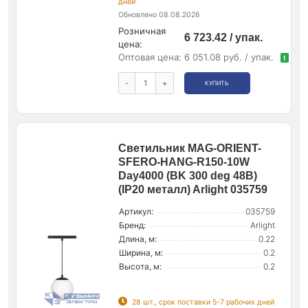
дней
Обновлено 08.08.2026
Розничная
6 723.42 / упак.
цена:
Оптовая цена:
6 051.08 руб. / упак.
!
-
+
КУПИТЬ
Светильник MAG-ORIENT-
SFERO-HANG-R150-10W
Day4000 (BK 300 deg 48В)
(IP20 металл) Arlight 035759
Артикул:
035759
Бренд:
Arlight
Длина, м:
0.22
Ширина, м:
0.2
Высота, м:
0.2
28 шт., срок поставки 5-7 рабочих дней