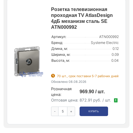
Розетка телевизионная
проходная TV AtlasDesign
4дБ механизм сталь SE
ATN000992
Артикул:
ATN000992
Бренд:
Systeme Electric
Длина, м:
0.12
Ширина, м:
0.09
Высота, м:
0.04
70 шт., срок поставки 5-7 рабочих дней
Обновлено 08.08.2026
Розничная
969.90 / шт.
цена:
Оптовая цена:
872.91 руб. / шт.
!
-
+
КУПИТЬ