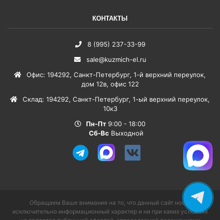
КОНТАКТЫ
8 (995) 237-33-99
sale@kuzmich-el.ru
Офис
:
194292
,
Санкт-Петербург
,
1-й верхний переулок,
дом 12в, офис 122
Склад
:
194292
,
Санкт-Петербург
,
1-ый верхний переулок,
10к3
Пн-Пт
9:00 - 18:00
Сб-Вс
Выходной
Обращаем Ваше внимание на то, что данный сайт носит
исключительно информационный характер и ни при каких условиях