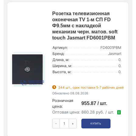
Розетка телевизионная
оконечная TV 1-м СП FD
Ф9.5мм с накладкой
механизм черн. матов. soft
touch Jasmart FD6001PBM
Артикул:
FD6001PBM
Бренд:
Jasmart
Длина, м:
0.
Ширина, м:
0.
Высота, м:
0.
344 шт., срок поставки 5-7 рабочих дней
Обновлено 08.08.2026
Розничная
955.87 / шт.
цена:
Оптовая цена:
860.28 руб. / шт.
!
-
+
КУПИТЬ