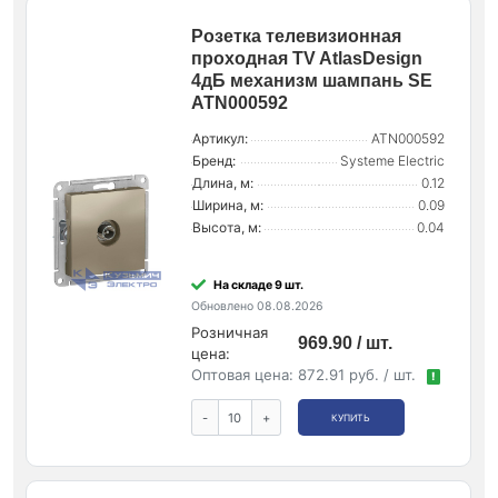
Розетка телевизионная
проходная TV AtlasDesign
4дБ механизм шампань SE
ATN000592
Артикул:
ATN000592
Бренд:
Systeme Electric
Длина, м:
0.12
Ширина, м:
0.09
Высота, м:
0.04
На складе 9 шт.
Обновлено 08.08.2026
Розничная
969.90 / шт.
цена:
Оптовая цена:
872.91 руб. / шт.
!
-
+
КУПИТЬ