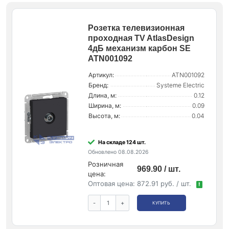
Розетка телевизионная
проходная TV AtlasDesign
4дБ механизм карбон SE
ATN001092
Артикул:
ATN001092
Бренд:
Systeme Electric
Длина, м:
0.12
Ширина, м:
0.09
Высота, м:
0.04
На складе 124 шт.
Обновлено 08.08.2026
Розничная
969.90 / шт.
цена:
Оптовая цена:
872.91 руб. / шт.
!
-
+
КУПИТЬ