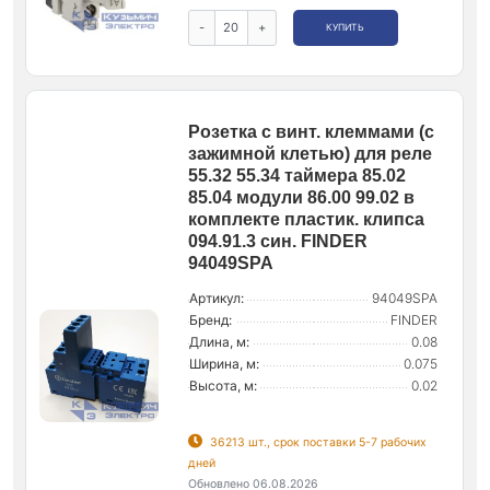
-
+
КУПИТЬ
Розетка с винт. клеммами (с
зажимной клетью) для реле
55.32 55.34 таймера 85.02
85.04 модули 86.00 99.02 в
комплекте пластик. клипса
094.91.3 син. FINDER
94049SPA
Артикул:
94049SPA
Бренд:
FINDER
Длина, м:
0.08
Ширина, м:
0.075
Высота, м:
0.02
36213 шт., срок поставки 5-7 рабочих
дней
Обновлено 06.08.2026