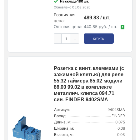
На складе 180 шт.
Обновлено 05.08.2026
Розничная
489.83 / шт.
цена:
Оптовая цена:
440.85 руб. / шт.
!
-
+
КУПИТЬ
Розетка с винт. клеммами (с
зажимной клетью) для реле
55.32 таймера 85.02 модули
86.00 99.02 в комплекте
металлич. клипса 094.71
син. FINDER 9402SMA
Артикул:
9402SMA
Бренд:
FINDER
Длина, м:
0.075
Ширина, м:
0.06
Высота, м:
0.03