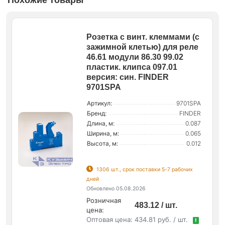
Похожие товары
Розетка с винт. клеммами (с
зажимной клетью) для реле
46.61 модули 86.30 99.02
пластик. клипса 097.01
версия: син. FINDER
9701SPA
Артикул:
9701SPA
Бренд:
FINDER
Длина, м:
0.087
Ширина, м:
0.065
Высота, м:
0.012
1306 шт., срок поставки 5-7 рабочих
дней
Обновлено 05.08.2026
Розничная
483.12 / шт.
цена:
Оптовая цена:
434.81 руб. / шт.
!