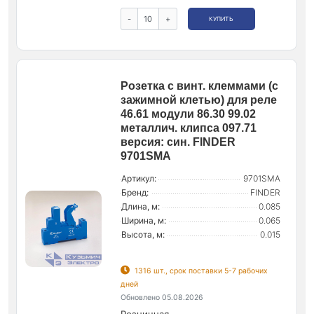
-
+
КУПИТЬ
Розетка с винт. клеммами (с
зажимной клетью) для реле
46.61 модули 86.30 99.02
металлич. клипса 097.71
версия: син. FINDER
9701SMA
Артикул:
9701SMA
Бренд:
FINDER
Длина, м:
0.085
Ширина, м:
0.065
Высота, м:
0.015
1316 шт., срок поставки 5-7 рабочих
дней
Обновлено 05.08.2026
Розничная