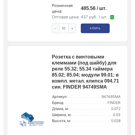
Розничная
485.56 / шт.
цена:
Оптовая цена:
437 руб. / шт.
!
-
+
КУПИТЬ
Розетка с винтовыми
клеммами (под шайбу) для
реле 55.32; 55.34 таймера
85.02; 85.04; модули 99.01; в
компл. метал. клипса 094.71
син. FINDER 94749SMA
Артикул:
94749SMA
Бренд:
FINDER
Длина, м:
0.072
Ширина, м:
0.03
Высота, м:
0.028