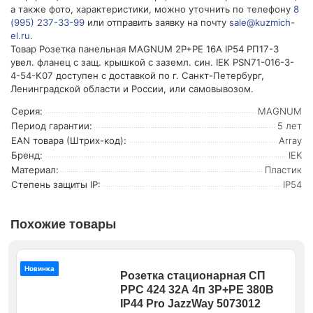
а также фото, характеристики, можно уточнить по телефону
8
(995) 237-33-99
или отправить заявку на почту
sale@kuzmich-
el.ru
.
Товар Розетка панельная MAGNUM 2P+PE 16А IP54 РП17-3
увел. фланец с защ. крышкой с заземл. син. IEK PSN71-016-3-
4-54-K07 доступен с доставкой по г. Санкт-Петербург,
Ленинградской области и России, или самовывозом.
Серия:
MAGNUM
Период гарантии:
5 лет
EAN товара (Штрих-код):
Array
Бренд:
IEK
Материал:
Пластик
Степень защиты IP:
IP54
Похожие товары
Новинка
Розетка стационарная СП
PPC 424 32А 4п 3Р+РЕ 380В
IP44 Pro JazzWay 5073012