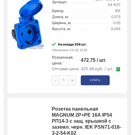
Артикул:
54-K07
Бренд:
IEK
Длина, м:
0.075
Ширина, м:
0.05
Высота, м:
0.045
На складе 356 шт.
Обновлено 05.08.2026
Розничная
472.75 / шт.
цена:
Оптовая цена:
425.48 руб. / шт.
!
-
+
КУПИТЬ
Розетка панельная
MAGNUM 2P+PE 16А IP54
РП14-3 с защ. крышкой с
заземл. черн. IEK PSN71-016-
3-2-54-K02