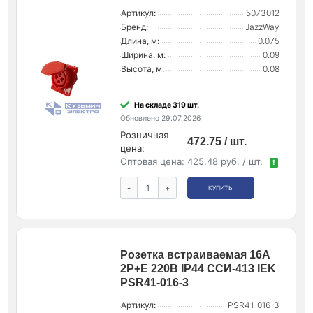
Артикул:
5073012
Бренд:
JazzWay
Длина, м:
0.075
Ширина, м:
0.09
Высота, м:
0.08
На складе 319 шт.
Обновлено 29.07.2026
Розничная
472.75 / шт.
цена:
Оптовая цена:
425.48 руб. / шт.
!
-
+
КУПИТЬ
Розетка встраиваемая 16А
2P+E 220В IP44 ССИ-413 IEK
PSR41-016-3
Артикул:
PSR41-016-3