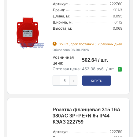
Артикул:
222760
Бренд:
КЭАЗ
Длина, м:
0.095
Ширина, м:
0.112
Высота, м:
0.069
85 шт., срок поставки 5-7 рабочих дней
Обновлено 06.08.2026
Розничная
502.64 / шт.
цена:
Оптовая цена:
452.38 руб. / шт.
!
-
+
КУПИТЬ
Розетка фланцевая 315 16А
380AC 3P+PE+N 6ч IP44
КЭАЗ 222759
Артикул:
222759