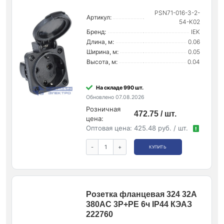
PSN71-016-3-2-
Артикул:
54-K02
Бренд:
IEK
Длина, м:
0.06
Ширина, м:
0.05
Высота, м:
0.04
На складе 990 шт.
Обновлено 07.08.2026
Розничная
472.75 / шт.
цена:
Оптовая цена:
425.48 руб. / шт.
!
-
+
КУПИТЬ
Розетка фланцевая 324 32А
380AC 3P+PE 6ч IP44 КЭАЗ
222760