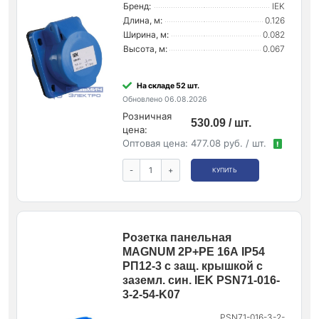
Бренд:
IEK
Длина, м:
0.126
Ширина, м:
0.082
Высота, м:
0.067
На складе 52 шт.
Обновлено 06.08.2026
Розничная
530.09 / шт.
цена:
Оптовая цена:
477.08 руб. / шт.
!
-
+
КУПИТЬ
Розетка панельная
MAGNUM 2P+PE 16А IP54
РП12-3 с защ. крышкой с
заземл. син. IEK PSN71-016-
3-2-54-K07
PSN71-016-3-2-