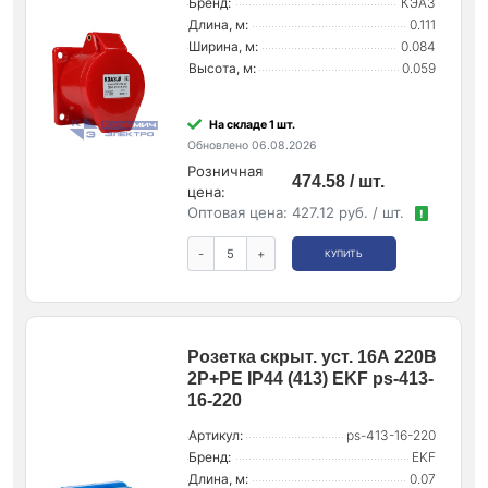
Бренд:
КЭАЗ
Длина, м:
0.111
Ширина, м:
0.084
Высота, м:
0.059
На складе 1 шт.
Обновлено 06.08.2026
Розничная
474.58 / шт.
цена:
Оптовая цена:
427.12 руб. / шт.
!
-
+
КУПИТЬ
Розетка скрыт. уст. 16А 220В
2P+РЕ IP44 (413) EKF ps-413-
16-220
Артикул:
ps-413-16-220
Бренд:
EKF
Длина, м:
0.07