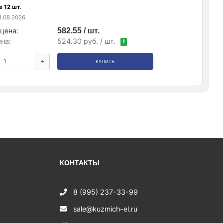
 12 шт.
.08.2026
цена:
582.55 / шт.
на:
524.30 руб. / шт.
!
+
КУПИТЬ
КОНТАКТЫ
8 (995) 237-33-99
sale@kuzmich-el.ru