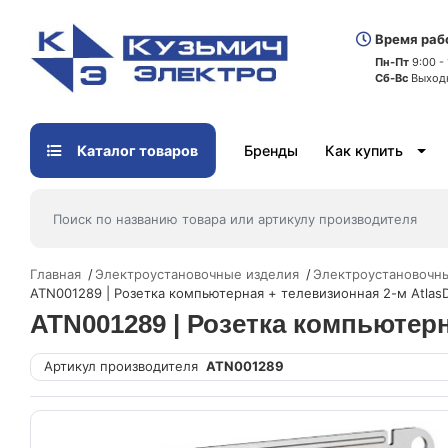
Время раб
Пн-Пт
9:00 -
Сб-Вс
Выход
Каталог товаров
Бренды
Как купить
Главная
Электроустановочные изделия
Электроустановочны
ATN001289 | Розетка компьютерная + телевизионная 2-м AtlasD
ATN001289 | Розетка компьютерн
Артикул производителя
ATN001289