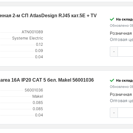
ная 2-м СП AtlasDesign RJ45 кат.5E + TV
На склад
Обновлено 08
ATN001089
Розничная 
Systeme Electric
Оптовая це
0.12
0.09
-
0.04
rea 16А IP20 CAT 5 бел. Makel 56001036
На склад
Обновлено 08
56001036
Розничная 
Makel
Оптовая це
0.085
0.085
-
0.04