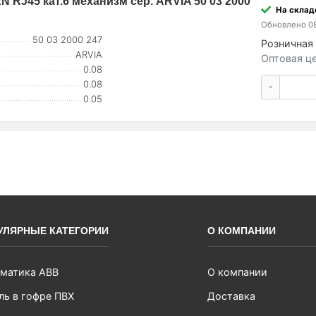
RJ45 кат.6 механизм сер. ARVIA 50 03 2000
На складе
Обновлено 08
50 03 2000 247
Розничная 
ARVIA
Оптовая це
0.08
0.08
-
0.05
УЛЯРНЫЕ КАТЕГОРИИ
О КОМПАНИИ
матика ABB
О компании
ль в гофре ПВХ
Доставка