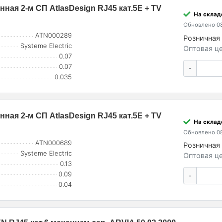
ная 2-м СП AtlasDesign RJ45 кат.5E + TV
На склад
Обновлено 08
ATN000289
Розничная 
Systeme Electric
Оптовая це
0.07
0.07
-
0.035
ная 2-м СП AtlasDesign RJ45 кат.5E + TV
На склад
Обновлено 08
ATN000689
Розничная 
Systeme Electric
Оптовая це
0.13
0.09
-
0.04