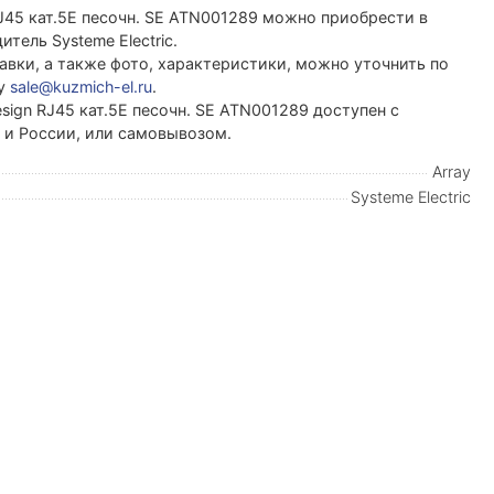
RJ45 кат.5E песочн. SE ATN001289 можно приобрести в
ель Systeme Electric.
вки, а также фото, характеристики, можно уточнить по
ту
sale@kuzmich-el.ru
.
sign RJ45 кат.5E песочн. SE ATN001289 доступен с
и и России, или самовывозом.
Array
Systeme Electric