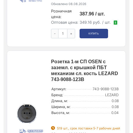
Обновлено 08.08.2026
Розничная
387.96 / шт.
цена:
Оптовая цена:
349.16 руб. / шт.
!
-
+
КУПИТЬ
Розетка 1-м СП OSEN с
заземл. с крышкой ПБТ
механизм сл. кость LEZARD
743-9088-123B
Артикул:
743-9088-123B
Бренд:
LEZARD
Длина, м:
0.08
Ширина, м:
0.08
Высота, м:
0.04
519 шт., срок поставки 5-7 рабочих дней