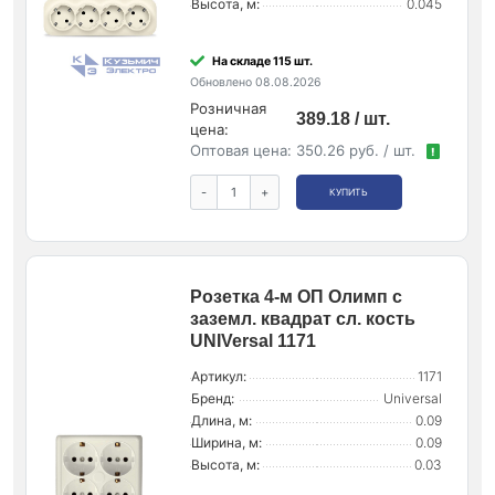
Высота, м:
0.045
На складе 115 шт.
Обновлено 08.08.2026
Розничная
389.18 / шт.
цена:
Оптовая цена:
350.26 руб. / шт.
!
-
+
КУПИТЬ
Розетка 4-м ОП Олимп с
заземл. квадрат сл. кость
UNIVersal 1171
Артикул:
1171
Бренд:
Universal
Длина, м:
0.09
Ширина, м:
0.09
Высота, м:
0.03