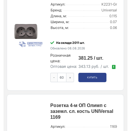
Артикул:
К2231-Gr
Бренд:
Universal
Длина, м:
0.115
Ширина, м:
0.07
Высота, м:
0.06
На складе 2011 шт.
Обновлено 08.08.2026
Розничная
381.25 / шт.
цена:
Оптовая цена:
343.13 руб. / шт.
!
-
+
КУПИТЬ
Розетка 4-м ОП Олимп с
заземл. сл. кость UNIVersal
1169
Артикул:
1169