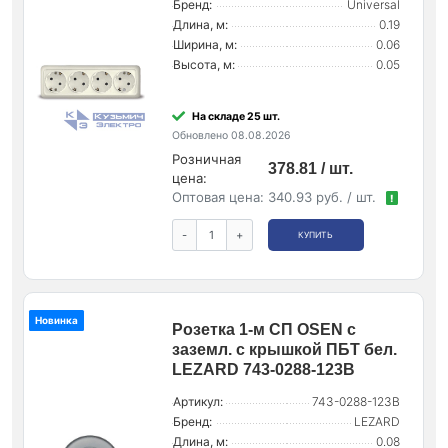
Бренд:
Universal
Длина, м:
0.19
Ширина, м:
0.06
Высота, м:
0.05
На складе 25 шт.
Обновлено 08.08.2026
Розничная
378.81 / шт.
цена:
Оптовая цена:
340.93 руб. / шт.
!
-
+
КУПИТЬ
Новинка
Розетка 1-м СП OSEN с
заземл. с крышкой ПБТ бел.
LEZARD 743-0288-123B
Артикул:
743-0288-123B
Бренд:
LEZARD
Длина, м:
0.08