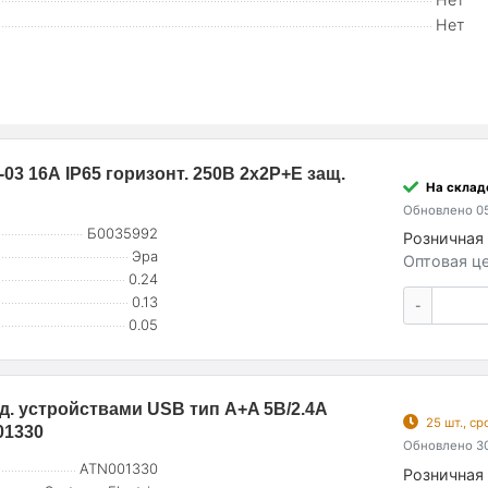
Нет
-03 16А IP65 горизонт. 250В 2х2P+E защ.
На складе
Обновлено 05
Б0035992
Розничная 
Эра
Оптовая це
0.24
0.13
-
0.05
яд. устройствами USB тип A+A 5В/2.4А
25 шт., с
01330
Обновлено 30
ATN001330
Розничная 