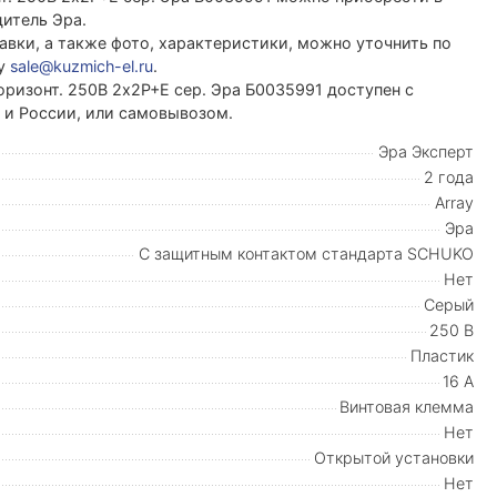
итель Эра.
вки, а также фото, характеристики, можно уточнить по
ту
sale@kuzmich-el.ru
.
оризонт. 250В 2х2P+E сер. Эра Б0035991 доступен с
и и России, или самовывозом.
Эра Эксперт
2 года
Array
Эра
С защитным контактом стандарта SCHUKO
Нет
Серый
250 В
Пластик
16 А
Винтовая клемма
Нет
Открытой установки
Нет