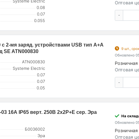
Systeme Electric
Оптовая це
0.08
0.07
-
0.055
0 с 2-мя заряд. устройствами USB тип A+A
9 шт., ср
уд SE ATN000830
Обновлено 05
ATN000830
Розничная 
Systeme Electric
Оптовая це
0.07
0.07
-
0.05
-03 16А IP65 верт. 250В 2х2P+E сер. Эра
На складе
Обновлено 05
Б0036002
Розничная 
Эра
Оптовая це