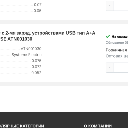
0.07
-
0.05
0 с 2-мя заряд. устройствами USB тип A+A
На складе
н SE ATN001030
Обновлено 05
ATN001030
Розничная 
Systeme Electric
Оптовая це
0.075
0.072
-
0.052
УЛЯРНЫЕ КАТЕГОРИИ
О КОМПАНИИ