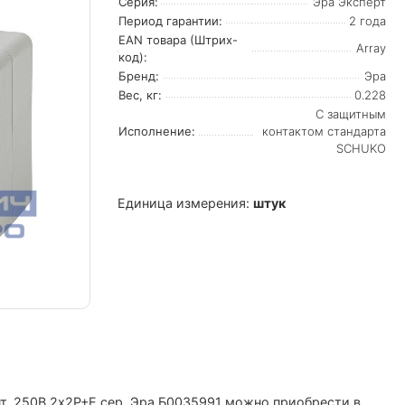
Серия:
Эра Эксперт
Период гарантии:
2 года
EAN товара (Штрих-
Array
код):
Бренд:
Эра
Вес, кг:
0.228
С защитным
Исполнение:
контактом стандарта
SCHUKO
Единица измерения:
штук
нт. 250В 2х2P+E сер. Эра Б0035991 можно приобрести в