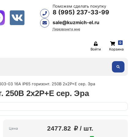
Поможем сделать покупку
8 (995) 237-33-99
sale@kuzmich-el.ru
Перезвоните мне
0
Войти
Корзина
603-03 16А IP65 горизонт. 250В 2х2P+E сер. Эра
т. 250В 2х2P+E сер. Эра
2477.82
/ шт.
Цена