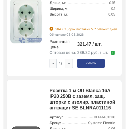
Длина, м:
0.15
Ширина, м:
0.1
Высота, м:
0.05
504 шт., срок поставки 5-7 рабочих дней
Обновлено 08.08.2026
Розничная
321.47 / шт.
цена:
Оптовая цена:
289.32 руб. / шт.
!
-
+
КУПИТЬ
Розетка 1-м ОП Blanca 16А
IP20 250В с заземл. защ.
шторки с изолир. пластиной
антрацит SE BLNRA011116
Артикул:
BLNRA011116
Бренд:
Systeme Electric
Длина, м:
0.06