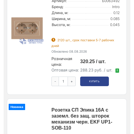
Артикул:
Б0063492
Бренд:
Intro
Длина, м:
0.12
Ширина, м:
0.085
Высота, м:
0.045
2120 шт., срок поставки 5-7 рабочих
дней
Обновлено 08.08.2026
Розничная
320.25 / шт.
цена:
Оптовая цена:
288.23 руб. / шт.
!
-
+
КУПИТЬ
Новинка
Розетка СП Эпика 16А с
заземл. без защ. шторок
механизм черн. EKF UP1-
SOB-110