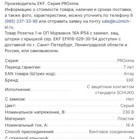
Производитель EKF. Серия PROxima.
Информацию о стоимости товара, наличии и сроках поставки,
а также фото, характеристики, можно уточнить по телефону
8
(995) 237-33-99
или отправить заявку на почту
sale@kuzmich-
el.ru
.
Товар Розетка 1-м ОП Мурманск 16А IP54 с заземл. защ.
шторки с крышкой сер. EKF EFR16-029-30-54 доступен с
доставкой по г. Санкт-Петербург, Ленинградской области и
России, или самовывозом.
Серия:
PROxima
Период гарантии:
7 лет
EAN товара (Штрих-код):
Array
Бренд:
EKF
С защитным контактом
Исполнение:
стандарта SCHUKO
С замком:
Нет
Цвет:
Серый
Номинальное напряжение, В:
230 В
Материал:
Пластик
Номинальный ток, А:
16 А
Способ присоединения:
Винтовое соединение
С откидной крышкой:
Да