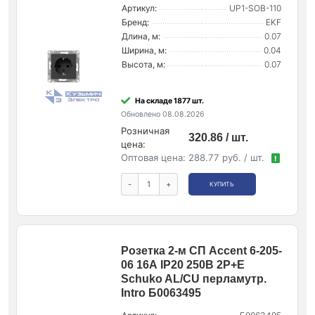
Артикул:
UP1-SOB-110
Бренд:
EKF
Длина, м:
0.07
Ширина, м:
0.04
Высота, м:
0.07
На складе 1877 шт.
Обновлено 08.08.2026
Розничная
320.86 / шт.
цена:
Оптовая цена:
288.77 руб. / шт.
!
-
+
КУПИТЬ
Розетка 2-м СП Accent 6-205-
06 16А IP20 250В 2P+E
Schuko AL/CU перламутр.
Intro Б0063495