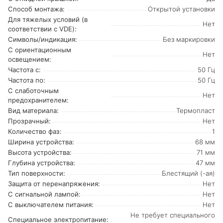
Способ монтажа:
Открытой установки
Для тяжелых условий (в
Нет
соответствии с VDE):
Символы/индикация:
Без маркировки
С ориентационным
Нет
освещением:
Частота с:
50 Гц
Частота по:
50 Гц
С слаботочным
Нет
предохранителем:
Вид материала:
Термопласт
Прозрачный:
Нет
Количество фаз:
1
Ширина устройства:
68 мм
Высота устройства:
71 мм
Глубина устройства:
47 мм
Тип поверхности:
Блестящий (-ая)
Защита от перенапряжения:
Нет
С сигнальной лампой:
Нет
С выключателем питания:
Нет
Не требует специального
Cпециальное электропитание: