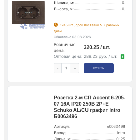
Ширина, м:
0.
Высота, м:
0.
1245 шт., срок поставки 5-7 рабочих
дней
Обновлено 08.08.2026
Розничная
320.25 / шт.
цена:
Оптовая цена:
288.23 руб. / шт.
!
-
+
КУПИТЬ
Розетка 2-м СП Accent 6-205-
07 16А IP20 250В 2P+E
Schuko AL/CU графит Intro
Б0063496
Артикул:
Б0063496
Бренд:
Intro
Длина, м:
0.125