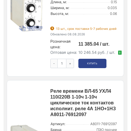
Длина, м:
0.15
Ширина, м:
0.035
Высота, м:
0.06
13 шт., срок поставки 5-7 рабочих дней
Обновлено 08.08.2026
Розничная
11 385.04 / шт.
цена:
Оптовая цена:
10 246.54 руб. / шт.
!
-
+
КУПИТЬ
Реле времени ВЛ-65 УХЛ4
110/220В 1-10ч 1-10ч
циклическое ток контактов
исполнит. реле 4А 1НО+1НЗ
A8011-76912097
Артикул:
A8011-76912097
Бренд:
ПЭО прочее