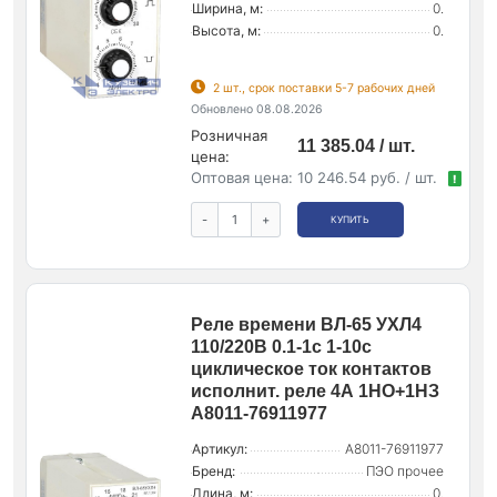
Ширина, м:
0.
Высота, м:
0.
2 шт., срок поставки 5-7 рабочих дней
Обновлено 08.08.2026
Розничная
11 385.04 / шт.
цена:
Оптовая цена:
10 246.54 руб. / шт.
!
-
+
КУПИТЬ
Реле времени ВЛ-65 УХЛ4
110/220В 0.1-1с 1-10с
циклическое ток контактов
исполнит. реле 4А 1НО+1НЗ
A8011-76911977
Артикул:
A8011-76911977
Бренд:
ПЭО прочее
Длина, м:
0.