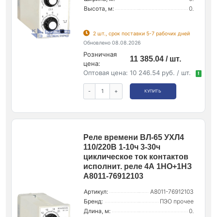
Высота, м:
0.
2 шт., срок поставки 5-7 рабочих дней
Обновлено 08.08.2026
Розничная
11 385.04 / шт.
цена:
Оптовая цена:
10 246.54 руб. / шт.
!
-
+
КУПИТЬ
Реле времени ВЛ-65 УХЛ4
110/220В 1-10ч 3-30ч
циклическое ток контактов
исполнит. реле 4А 1НО+1НЗ
A8011-76912103
Артикул:
A8011-76912103
Бренд:
ПЭО прочее
Длина, м:
0.