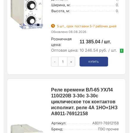
Ширина, м:
0.
Высота, м:
0.
5 шт., срок поставки 5-7 рабочих дней
Обновлено 08.08.2026
Розничная
11 385.04 / шт.
цена:
Оптовая цена:
10 246.54 руб. / шт.
!
-
+
КУПИТЬ
Реле времени ВЛ-65 УХЛ4
110/220В 3-30с 3-30с
циклическое ток контактов
исполнит. реле 4А 1НО+1НЗ
A8011-76912158
Артикул:
A8011-76912158
Бренд:
ПЭО прочее