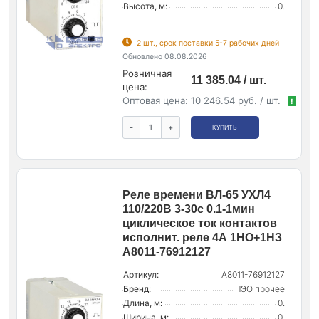
Высота, м:
0.
2 шт., срок поставки 5-7 рабочих дней
Обновлено 08.08.2026
Розничная
11 385.04 / шт.
цена:
Оптовая цена:
10 246.54 руб. / шт.
!
-
+
КУПИТЬ
Реле времени ВЛ-65 УХЛ4
110/220В 3-30с 0.1-1мин
циклическое ток контактов
исполнит. реле 4А 1НО+1НЗ
A8011-76912127
Артикул:
A8011-76912127
Бренд:
ПЭО прочее
Длина, м:
0.
Ширина, м:
0.