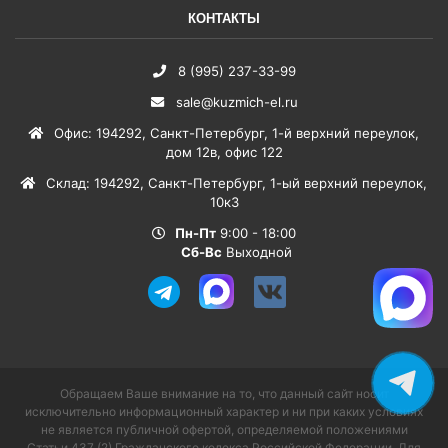
КОНТАКТЫ
8 (995) 237-33-99
sale@kuzmich-el.ru
Офис
:
194292
,
Санкт-Петербург
,
1-й верхний переулок,
дом 12в, офис 122
Склад
:
194292
,
Санкт-Петербург
,
1-ый верхний переулок,
10к3
Пн-Пт
9:00 - 18:00
Сб-Вс
Выходной
Обращаем Ваше внимание на то, что данный сайт носит
исключительно информационный характер и ни при каких условиях
не является публичной офертой, определяемой положениями
Статьи 437 (2) Гражданского кодекса Российской Федерации. Для