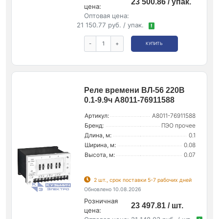
23 500.86 / упак.
цена:
Оптовая цена:
21 150.77 руб. / упак.
!
-
+
КУПИТЬ
Реле времени ВЛ-56 220В
0.1-9.9ч A8011-76911588
Артикул:
A8011-76911588
Бренд:
ПЭО прочее
Длина, м:
0.1
Ширина, м:
0.08
Высота, м:
0.07
2 шт., срок поставки 5-7 рабочих дней
Обновлено 10.08.2026
Розничная
23 497.81 / шт.
цена: