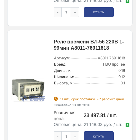
Оптовая цена:
21 148.03 руб. / шт.
!
-
+
КУПИТЬ
Реле времени ВЛ-56 220В 1-
99мин A8011-76911618
Артикул:
A8011-76911618
Бренд:
ПЭО прочее
Длина, м:
0.16
Ширина, м:
0.12
Высота, м:
0.1
11 шт., срок поставки 5-7 рабочих дней
Обновлено 10.08.2026
Розничная
23 497.81 / шт.
цена:
Оптовая цена:
21 148.03 руб. / шт.
!
-
+
КУПИТЬ