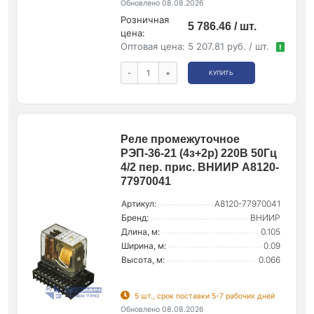
Обновлено 08.08.2026
Розничная
5 786.46 / шт.
цена:
Оптовая цена:
5 207.81 руб. / шт.
!
-
+
КУПИТЬ
Реле промежуточное
РЭП-36-21 (4з+2р) 220В 50Гц
4/2 пер. прис. ВНИИР A8120-
77970041
Артикул:
A8120-77970041
Бренд:
ВНИИР
Длина, м:
0.105
Ширина, м:
0.09
Высота, м:
0.066
5 шт., срок поставки 5-7 рабочих дней
Обновлено 08.08.2026