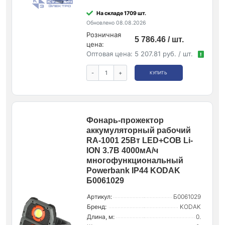
На складе 1709 шт.
Обновлено 08.08.2026
Розничная
5 786.46 / шт.
цена:
Оптовая цена:
5 207.81 руб. / шт.
!
-
+
КУПИТЬ
Фонарь-прожектор
аккумуляторный рабочий
RA-1001 25Вт LED+COB Li-
ION 3.7В 4000мА/ч
многофункциональный
Powerbank IP44 KODAK
Б0061029
Артикул:
Б0061029
Бренд:
KODAK
Длина, м:
0.