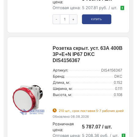
цена:
Оптовая цена:
5 207.81 руб. / шт.
!
-
+
КУПИТЬ
Розетка скрыт. уст. 63А 400В
3P+E+N IP67 DKC
DIS4156367
Артикул:
DIS4156367
Бренд:
DKC
Длина, м:
0.152
Ширина, м:
0.111
Высота, м:
0.108
210 шт., срок поставки 5-7 рабочих дней
Обновлено 08.08.2026
Розничная
5 787.07 / шт.
цена:
Оптовая цена:
5 208.36 руб. / шт.
!