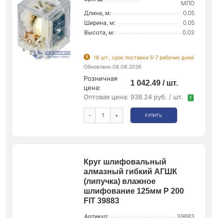
МПО
Длина, м:
0.05
Ширина, м:
0.05
Высота, м:
0.03
18 шт., срок поставки 5-7 рабочих дней
Обновлено 08.08.2026
Розничная
1 042.49 / шт.
цена:
Оптовая цена:
938.24 руб. / шт.
!
-
+
КУПИТЬ
Круг шлифовальный
алмазный гибкий АГШК
(липучка) влажное
шлифование 125мм Р 200
FIT 39883
Артикул:
39883