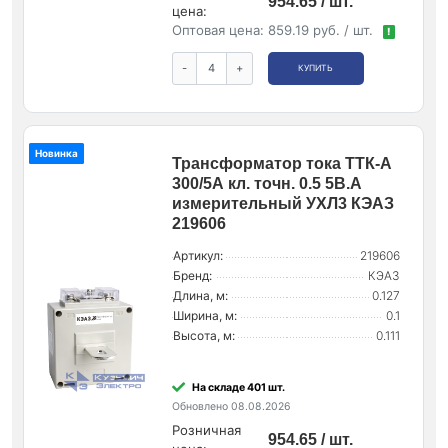
954.65 / шт.
цена:
Оптовая цена:
859.19 руб. / шт.
!
-
+
КУПИТЬ
Новинка
Трансформатор тока ТТК-А
300/5А кл. точн. 0.5 5В.А
измерительный УХЛ3 КЭАЗ
219606
Артикул:
219606
Бренд:
КЭАЗ
Длина, м:
0.127
Ширина, м:
0.1
Высота, м:
0.111
На складе 401 шт.
Обновлено 08.08.2026
Розничная
954.65 / шт.