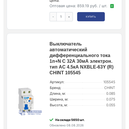
цена:
Оптовая цена:
859.19 руб. / шт.
!
-
+
КУПИТЬ
Выключатель
автоматический
дифференциального тока
1п+N C 32А 30мА электрон.
тип AC 4.5кА NXBLE-63Y (R)
CHINT 105545
Артикул:
105545
Бренд:
CHINT
Длина, м:
0.085
Ширина, м:
0.075
Высота, м:
0.055
На складе 5650 шт.
Обновлено 08.08.2026