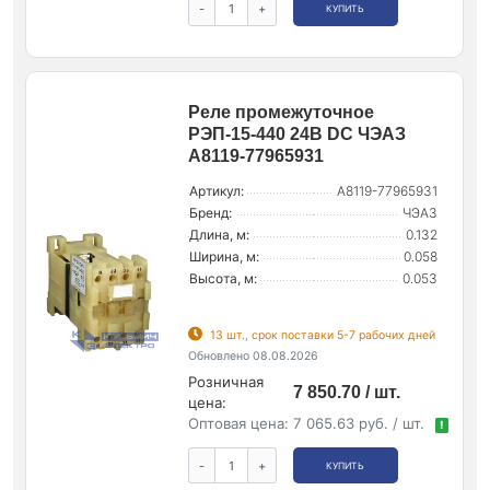
-
+
КУПИТЬ
Реле промежуточное
РЭП-15-440 24В DC ЧЭАЗ
A8119-77965931
Артикул:
A8119-77965931
Бренд:
ЧЭАЗ
Длина, м:
0.132
Ширина, м:
0.058
Высота, м:
0.053
13 шт., срок поставки 5-7 рабочих дней
Обновлено 08.08.2026
Розничная
7 850.70 / шт.
цена:
Оптовая цена:
7 065.63 руб. / шт.
!
-
+
КУПИТЬ