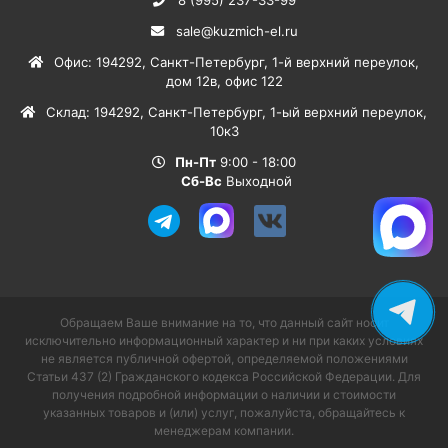
8 (995) 237-33-99
sale@kuzmich-el.ru
Офис
:
194292
,
Санкт-Петербург
,
1-й верхний переулок,
дом 12в, офис 122
Склад
:
194292
,
Санкт-Петербург
,
1-ый верхний переулок,
10к3
Пн-Пт
9:00 - 18:00
Сб-Вс
Выходной
Обращаем Ваше внимание на то, что данный сайт носит
исключительно информационный характер и ни при каких условиях
не является публичной офертой, определяемой положениями
Статьи 437 (2) Гражданского кодекса Российской Федерации. Для
получения подробной информации о наличии и стоимости
указанных товаров и (или) услуг, пожалуйста, обращайтесь к
менеджерам компании.