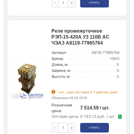
-
+
КУПИТЬ
Реле промежуточное
РЭП-15-420А У3 110В AC
ЧЭАЗ A8119-77965764
Артикул:
A8119-77965764
Бренд:
ЧЭАЗ
Длина, м:
0.
Ширина, м:
0.
Высота, м:
0.
1 шт., срок поставки 5-7 рабочих дней
Обновлено 08.08.2026
Розничная
7 514.59 / шт.
цена:
Оптовая цена:
6 763.13 руб. / шт.
!
-
+
КУПИТЬ