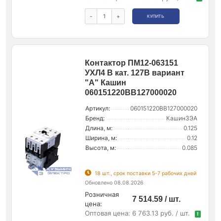
-
+
КУПИТЬ
Контактор ПМ12-063151
УХЛ4 В кат. 127В вариант
"А" Кашин
060151220ВВ127000020
Артикул:
060151220ВВ127000020
Бренд:
КашинЗЭА
Длина, м:
0.125
Ширина, м:
0.12
Высота, м:
0.085
18 шт., срок поставки 5-7 рабочих дней
Обновлено 08.08.2026
Розничная
7 514.59 / шт.
цена:
Оптовая цена:
6 763.13 руб. / шт.
!