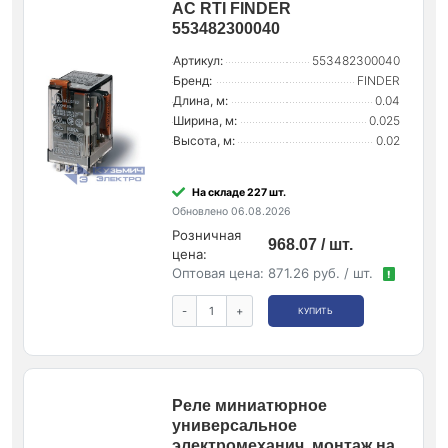
AC RTI FINDER
553482300040
Артикул:
553482300040
Бренд:
FINDER
Длина, м:
0.04
Ширина, м:
0.025
Высота, м:
0.02
На складе 227 шт.
Обновлено 06.08.2026
Розничная
968.07 / шт.
цена:
Оптовая цена:
871.26 руб. / шт.
!
-
+
КУПИТЬ
Реле миниатюрное
универсальное
электромеханич. монтаж на