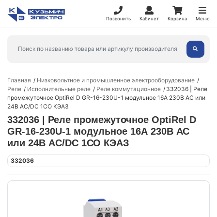
Позвонить
Кабинет
Корзина
Меню
Главная
Низковольтное и промышленное электрооборудование
Реле
Исполнительные реле
Реле коммутационное
332036 | Реле
промежуточное OptiRel D GR-16-230U-1 модульное 16А 230В АС или
24В AC/DC 1СО КЭАЗ
332036 | Реле промежуточное OptiRel D
GR-16-230U-1 модульное 16А 230В АС
или 24В AC/DC 1СО КЭАЗ
332036