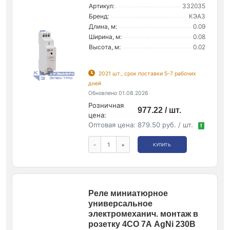
Артикул:
332035
Бренд:
КЭАЗ
Длина, м:
0.09
Ширина, м:
0.08
Высота, м:
0.02
2021 шт., срок поставки 5-7 рабочих
дней
Обновлено 01.08.2026
Розничная
977.22 / шт.
цена:
Оптовая цена:
879.50 руб. / шт.
!
-
+
КУПИТЬ
Реле миниатюрное
универсальное
электромеханич. монтаж в
розетку 4CO 7А AgNi 230В