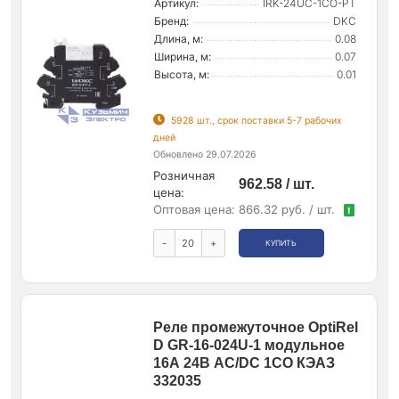
Артикул:
IRK-24UC-1CO-PT
Бренд:
DKC
Длина, м:
0.08
Ширина, м:
0.07
Высота, м:
0.01
5928 шт., срок поставки 5-7 рабочих
дней
Обновлено 29.07.2026
Розничная
962.58 / шт.
цена:
Оптовая цена:
866.32 руб. / шт.
!
-
+
КУПИТЬ
Реле промежуточное OptiRel
D GR-16-024U-1 модульное
16А 24В AC/DC 1СО КЭАЗ
332035