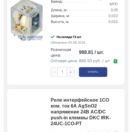
Бренд:
МПО
Длина, м:
0.05
Ширина, м:
0.032
Высота, м:
0.032
На складе 13 шт.
Обновлено 05.08.2026
Розничная
988.81 / шт.
цена:
Оптовая цена:
889.93 руб. / шт.
!
-
+
КУПИТЬ
Реле интерфейсное 1CO
ком. ток 6А AgSnO2
напряжение 24В AC/DC
push-in клеммы DKC IRK-
24UC-1CO-PT