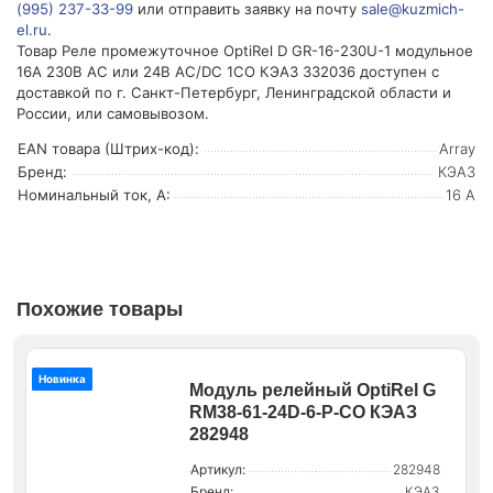
(995) 237-33-99
или отправить заявку на почту
sale@kuzmich-
el.ru
.
Товар Реле промежуточное OptiRel D GR-16-230U-1 модульное
16А 230В АС или 24В AC/DC 1СО КЭАЗ 332036 доступен с
доставкой по г. Санкт-Петербург, Ленинградской области и
России, или самовывозом.
EAN товара (Штрих-код):
Array
Бренд:
КЭАЗ
Номинальный ток, А:
16 А
Похожие товары
Новинка
Модуль релейный OptiRel G
RM38-61-24D-6-P-CO КЭАЗ
282948
Артикул:
282948
Бренд:
КЭАЗ