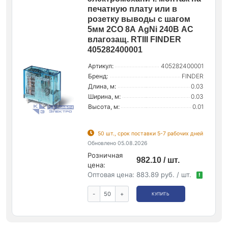
печатную плату или в
розетку выводы с шагом
5мм 2CO 8А AgNi 240В AC
влагозащ. RTIII FINDER
405282400001
Артикул:
405282400001
Бренд:
FINDER
Длина, м:
0.03
Ширина, м:
0.03
Высота, м:
0.01
50 шт., срок поставки 5-7 рабочих дней
Обновлено 05.08.2026
Розничная
982.10 / шт.
цена:
Оптовая цена:
883.89 руб. / шт.
!
-
+
КУПИТЬ