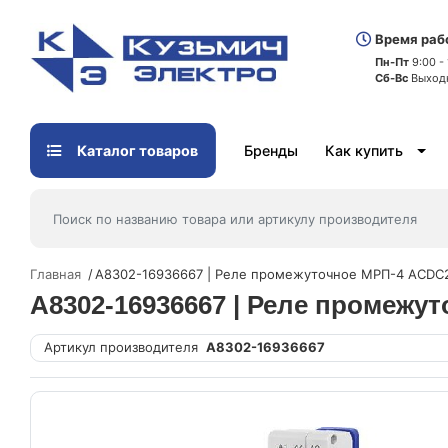
Время раб
Пн-Пт
9:00 -
Сб-Вс
Выход
Каталог товаров
Бренды
Как купить
Главная
A8302-16936667 | Реле промежуточное МРП-4 ACDC2
A8302-16936667 | Реле промежу
Артикул производителя
A8302-16936667