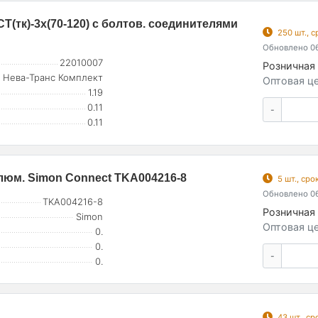
Т(тк)-3х(70-120) с болтов. соединителями
250 шт., 
Обновлено 06
22010007
Розничная 
Нева-Транс Комплект
Оптовая це
1.19
0.11
-
0.11
алюм. Simon Connect TKA004216-8
5 шт., ср
Обновлено 06
TKA004216-8
Розничная 
Simon
Оптовая це
0.
0.
-
0.
43 шт., с