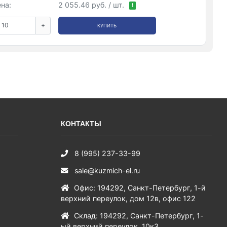
на:
2 055.46 руб. / шт.
!
+
КУПИТЬ
КОНТАКТЫ
8 (995) 237-33-99
sale@kuzmich-el.ru
Офис
:
194292
,
Санкт-Петербург
,
1-й
верхний переулок, дом 12в, офис 122
Склад
:
194292
,
Санкт-Петербург
,
1-
ый верхний переулок, 10к3