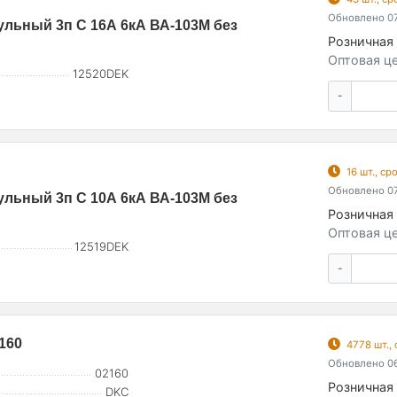
Обновлено 07
льный 3п C 16А 6кА ВА-103M без
Розничная 
Оптовая це
12520DEK
-
16 шт., с
Обновлено 07
льный 3п C 10А 6кА ВА-103M без
Розничная 
Оптовая це
12519DEK
-
160
4778 шт.,
Обновлено 06
02160
Розничная 
DKC