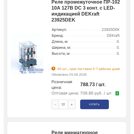
Реле промежуточное ПР-102
10А 127В DC 3 конт. с LED-
индикацией DEKraft
23925DEK
Артикул:
23925DEK
Бренд:
DEKraft
Длина, м:
0.
Ширина, м:
0.
Высота, м:
0.
90 шт., срок поставки 5-7 рабочих дней
Обновлено 05.08.2026
Розничная
788.73 / шт.
цена:
Оптовая цена:
709.86 руб. / шт.
!
-
+
КУПИТЬ
Реле миниатюрное