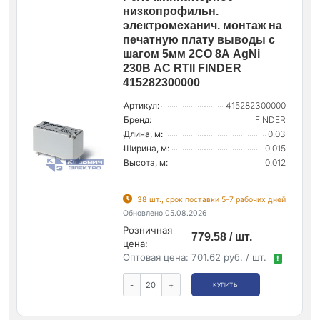
низкопрофильн.
электромеханич. монтаж на
печатную плату выводы с
шагом 5мм 2CO 8А AgNi
230В AC RTII FINDER
415282300000
Артикул:
415282300000
Бренд:
FINDER
Длина, м:
0.03
Ширина, м:
0.015
Высота, м:
0.012
38 шт., срок поставки 5-7 рабочих дней
Обновлено 05.08.2026
Розничная
779.58 / шт.
цена:
Оптовая цена:
701.62 руб. / шт.
!
-
+
КУПИТЬ