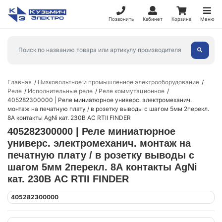
Позвонить
Кабинет
Корзина
Меню
Главная
Низковольтное и промышленное электрооборудование
Реле
Исполнительные реле
Реле коммутационное
405282300000 | Реле миниатюрное универс. электромеханич.
монтаж на печатную плату / в розетку выводы с шагом 5мм 2перекл.
8А контакты AgNi кат. 230В AC RTII FINDER
405282300000 | Реле миниатюрное
универс. электромеханич. монтаж на
печатную плату / в розетку выводы с
шагом 5мм 2перекл. 8А контакты AgNi
кат. 230В AC RTII FINDER
405282300000