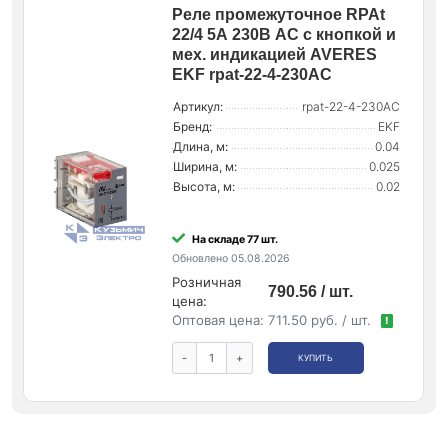
Реле промежуточное RPAt
22/4 5А 230В AC с кнопкой и
мех. индикацией AVERES
EKF rpat-22-4-230AC
Артикул:
rpat-22-4-230AC
Бренд:
EKF
Длина, м:
0.04
Ширина, м:
0.025
Высота, м:
0.02
На складе 77 шт.
Обновлено 05.08.2026
Розничная
790.56 / шт.
цена:
Оптовая цена:
711.50 руб. / шт.
!
-
+
КУПИТЬ