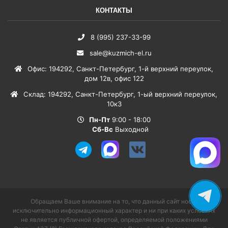
КОНТАКТЫ
8 (995) 237-33-99
sale@kuzmich-el.ru
Офис
:
194292
,
Санкт-Петербург
,
1-й верхний переулок,
дом 12в, офис 122
Склад
:
194292
,
Санкт-Петербург
,
1-ый верхний переулок,
10к3
Пн-Пт
9:00 - 18:00
Сб-Вс
Выходной
Обращаем Ваше внимание на то, что данный сайт носит
исключительно информационный характер и ни при каких условиях
не является публичной офертой, определяемой положениями