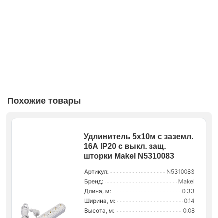
Похожие товары
Удлинитель 5х10м с заземл.
16А IP20 с выкл. защ.
шторки Makel N5310083
Артикул:
N5310083
Бренд:
Makel
Длина, м:
0.33
Ширина, м:
0.14
Высота, м:
0.08