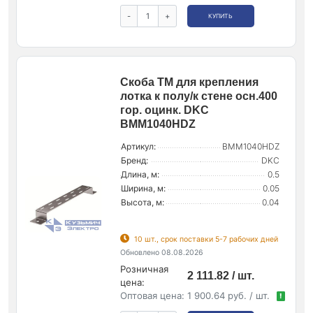
-
+
КУПИТЬ
Скоба TM для крепления
лотка к полу/к стене осн.400
гор. оцинк. DKC
BMM1040HDZ
Артикул:
BMM1040HDZ
Бренд:
DKC
Длина, м:
0.5
Ширина, м:
0.05
Высота, м:
0.04
10 шт., срок поставки 5-7 рабочих дней
Обновлено 08.08.2026
Розничная
2 111.82 / шт.
цена:
Оптовая цена:
1 900.64 руб. / шт.
!