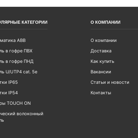
УЛЯРНЫЕ КАТЕГОРИИ
О КОМПАНИИ
матика ABB
О компании
ль в гофре ПВХ
Доставка
ль в гофре ПНД
Как купить
ль U/UTP4 cat. 5e
Вакансии
тки IP65
Статьи и новости
тки IP54
Контакты
ары TOUCH ON
ческий волоконный
ль