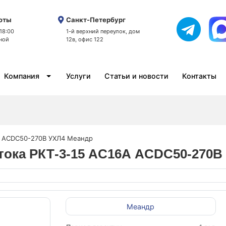
оты
Санкт-Петербург
 18:00
1-й верхний переулок, дом
ной
12в, офис 122
Компания
Услуги
Статьи и новости
Контакты
6А ACDC50-270B УХЛ4 Меандр
я тока РКТ-3-15 AC16А ACDC50-270
Меандр