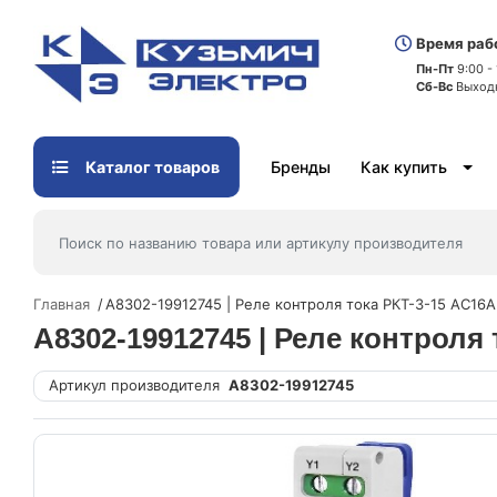
Время раб
Пн-Пт
9:00 -
Сб-Вс
Выход
Каталог товаров
Бренды
Как купить
Главная
A8302-19912745 | Реле контроля тока РКТ-3-15 AC1
A8302-19912745 | Реле контрол
Артикул производителя
A8302-19912745