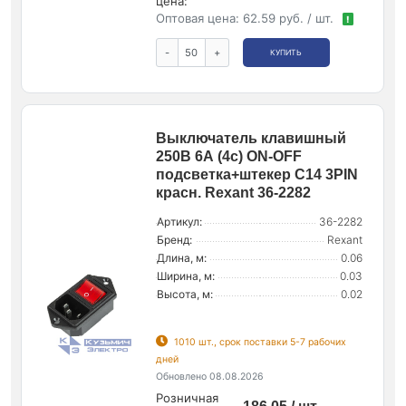
цена:
Оптовая цена:
62.59 руб. / шт.
!
-
+
КУПИТЬ
Выключатель клавишный
250В 6А (4с) ON-OFF
подсветка+штекер C14 3PIN
красн. Rexant 36-2282
Артикул:
36-2282
Бренд:
Rexant
Длина, м:
0.06
Ширина, м:
0.03
Высота, м:
0.02
1010 шт., срок поставки 5-7 рабочих
дней
Обновлено 08.08.2026
Розничная