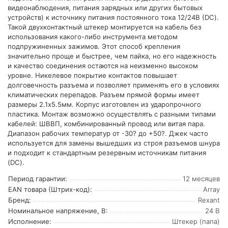
видеонаблюдения, питания зарядных или других бытовых
устройств) к источнику питания постоянного тока 12/24В (DC).
Такой двухконтактный штекер монтируется на кабель без
использования какого-либо инструмента методом
подпружиненных зажимов. Этот способ крепления
значительно проще и быстрее, чем пайка, но его надежность
и качество соединения остаются на неизменно высоком
уровне. Никелевое покрытие контактов повышает
долговечность разъема и позволяет применять его в условиях
климатических перепадов. Разъем прямой формы имеет
размеры 2.1х5.5мм. Корпус изготовлен из ударопрочного
пластика. Монтаж возможно осуществлять с разными типами
кабелей: ШВВП, комбинированный провод или витая пара.
Диапазон рабочих температур от -30? до +50?. Джек часто
используется для замены вышедших из строя разъемов шнура
и подходит к стандартным резервным источникам питания
(DC).
Период гарантии:
12 месяцев
EAN товара (Штрих-код):
Array
Бренд:
Rexant
Номинальное напряжение, В:
24 В
Исполнение:
Штекер (папа)