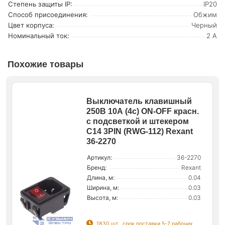
Степень защиты IP:
IP20
Способ присоединения:
Обжим
Цвет корпуса:
Черный
Номинальный ток:
2 А
Похожие товары
Выключатель клавишный
250В 10А (4с) ON-OFF красн.
с подсветкой и штекером
C14 3PIN (RWG-112) Rexant
36-2270
Артикул:
36-2270
Бренд:
Rexant
Длина, м:
0.04
Ширина, м:
0.03
Высота, м:
0.03
1830 шт., срок поставки 5-7 рабочих