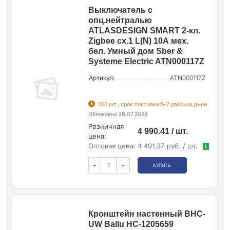
Выключатель с
опц.нейтралью
ATLASDESIGN SMART 2-кл.
Zigbee сх.1 L(N) 10А мех.
бел. Умный дом Sber &
Systeme Electric ATN000117Z
Артикул:
ATN000117Z
551 шт., срок поставки 5-7 рабочих дней
Обновлено 29.07.2026
Розничная
4 990.41 / шт.
цена:
Оптовая цена:
4 491.37 руб. / шт.
!
-
+
КУПИТЬ
Кронштейн настенный BHC-
UW Ballu НС-1205659