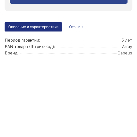
Описание и характеристики
Отзывы
Период гарантии:
5 лет
EAN товара (Штрих-код):
Array
Бренд:
Cabeus