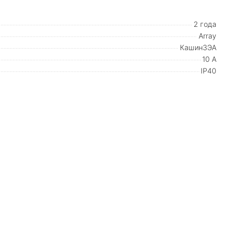
2 года
Array
КашинЗЭА
10 А
IP40