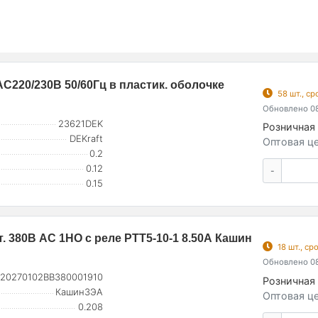
C220/230В 50/60Гц в пластик. оболочке
58 шт., с
Обновлено 08
23621DEK
Розничная 
DEKraft
Оптовая це
0.2
0.12
-
0.15
т. 380В AC 1НО с реле РТТ5-10-1 8.50А Кашин
18 шт., с
Обновлено 08
20270102ВВ380001910
Розничная 
КашинЗЭА
Оптовая це
0.208