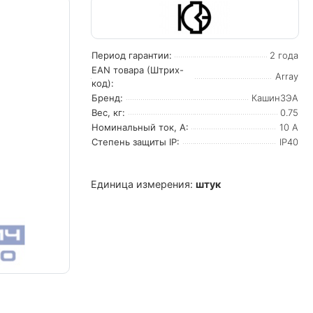
Период гарантии:
2 года
EAN товара (Штрих-
Array
код):
Бренд:
КашинЗЭА
Вес, кг:
0.75
Номинальный ток, А:
10 А
Степень защиты IP:
IP40
Единица измерения:
штук