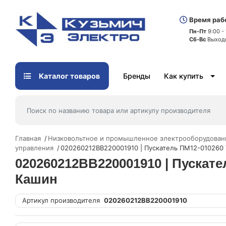
Время раб
Пн-Пт
9:00 -
Сб-Вс
Выход
Каталог товаров
Бренды
Как купить
Главная
Низковольтное и промышленное электрооборудован
управления
020260212ВВ220001910 | Пускатель ПМ12-010260 
020260212ВВ220001910 | Пускате
Кашин
Артикул производителя
020260212ВВ220001910