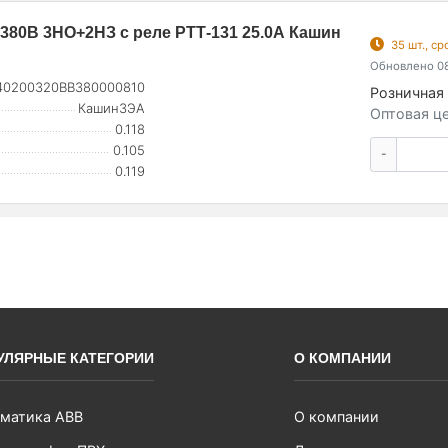
 380В 3НО+2НЗ с реле РТТ-131 25.0А Кашин
35 шт., с
Обновлено 08
40200320ВВ380000810
Розничная 
КашинЗЭА
Оптовая це
0.118
0.105
-
0.119
УЛЯРНЫЕ КАТЕГОРИИ
О КОМПАНИИ
матика ABB
О компании