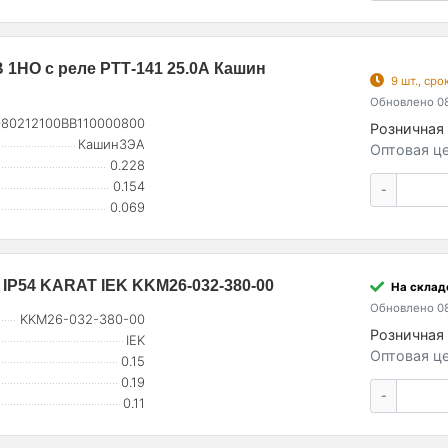
В 1НО с реле РТТ-141 25.0А Кашин
9 шт., ср
Обновлено 08
080212100ВВ110000800
Розничная 
КашинЗЭА
Оптовая це
0.228
0.154
-
0.069
 IP54 KARAT IEK KKM26-032-380-00
На склад
Обновлено 08
KKM26-032-380-00
Розничная 
IEK
Оптовая це
0.15
0.19
-
0.11