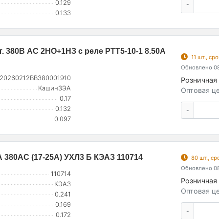
0.129
-
0.133
т. 380В AC 2НО+1НЗ с реле РТТ5-10-1 8.50А
11 шт., с
Обновлено 08
20260212ВВ380001910
Розничная 
КашинЗЭА
Оптовая це
0.17
0.132
-
0.097
 380AC (17-25А) УХЛ3 Б КЭАЗ 110714
80 шт., с
Обновлено 08
110714
Розничная 
КЭАЗ
Оптовая це
0.241
0.169
-
0.172