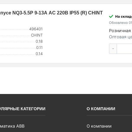
усе NQ3-5.5P 9-13А AC 220В IP55 (R) CHINT
На склад
Обновлено 01
496401
Розничная 
CHINT
Оптовая це
0.18
0.11
-
0.14
УЛЯРНЫЕ КАТЕГОРИИ
О КОМПАНИИ
матика ABB
О компании