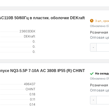
C110В 50/60Гц в пластик. оболочке DEKraft
3 шт., ср
Обновлено 07
23603DEK
Розничная 
DEKraft
Оптовая це
0.
0.
-
0.
усе NQ3-5.5P 7-10А AC 380В IP55 (R) CHINT
На складе
Обновлено 01
496437
Розничная 
CHINT
Оптовая це
0.18
0.11
-
0.14