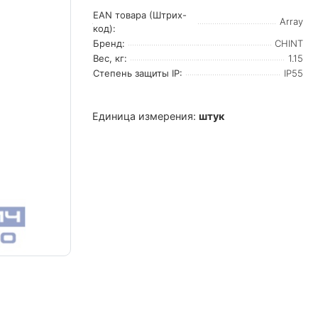
EAN товара (Штрих-
Array
код):
Бренд:
CHINT
Вес, кг:
1.15
Степень защиты IP:
IP55
Единица измерения:
штук