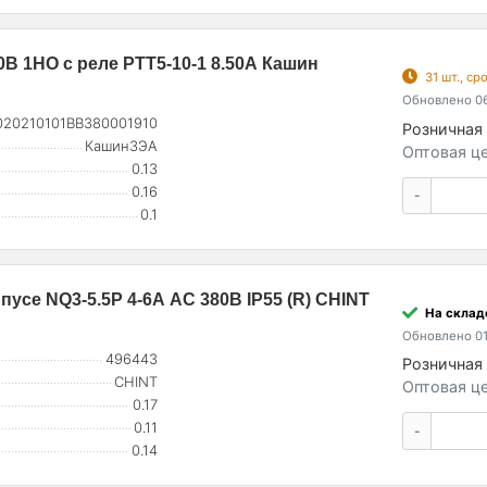
0В 1НО с реле РТТ5-10-1 8.50А Кашин
31 шт., с
Обновлено 06
020210101ВВ380001910
Розничная 
КашинЗЭА
Оптовая це
0.13
0.16
-
0.1
усе NQ3-5.5P 4-6А AC 380В IP55 (R) CHINT
На складе
Обновлено 01
496443
Розничная 
CHINT
Оптовая це
0.17
0.11
-
0.14