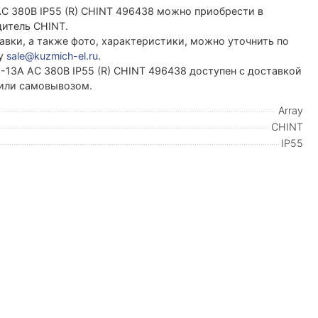
AC 380В IP55 (R) CHINT 496438 можно приобрести в
итель CHINT.
вки, а также фото, характеристики, можно уточнить по
ту
sale@kuzmich-el.ru
.
-13А AC 380В IP55 (R) CHINT 496438 доступен с доставкой
 или самовывозом.
Array
CHINT
IP55