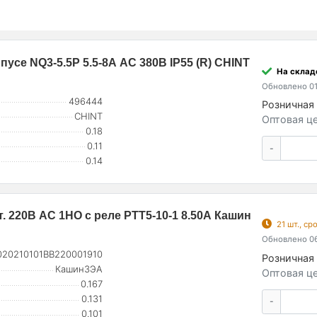
усе NQ3-5.5P 5.5-8А AC 380В IP55 (R) CHINT
На складе
Обновлено 01
496444
Розничная 
CHINT
Оптовая це
0.18
0.11
-
0.14
т. 220В AC 1НО с реле РТТ5-10-1 8.50А Кашин
21 шт., с
Обновлено 06
020210101ВВ220001910
Розничная 
КашинЗЭА
Оптовая це
0.167
0.131
-
0.101