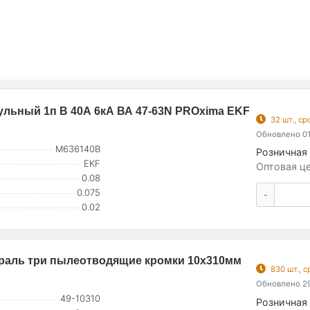
льный 1п B 40А 6кА ВА 47-63N PROxima EKF
32 шт., с
Обновлено 01
M636140B
Розничная 
EKF
Оптовая це
0.08
0.075
-
0.02
спираль три пылеотводящие кромки 10х310мм
830 шт., 
Обновлено 29
49-10310
Розничная 