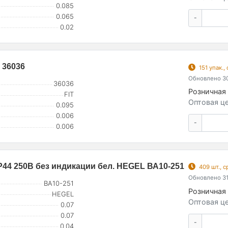
0.085
0.065
-
0.02
 36036
151 упак.
Обновлено 30
36036
Розничная 
FIT
Оптовая це
0.095
0.006
-
0.006
P44 250В без индикации бел. HEGEL ВА10-251
409 шт., 
Обновлено 31
ВА10-251
Розничная 
HEGEL
Оптовая це
0.07
0.07
-
0.04