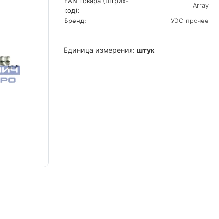
EAN товара (Штрих-
Array
код):
Бренд:
УЭО прочее
Единица измерения:
штук