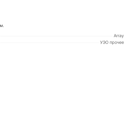
м.
Array
УЭО прочее