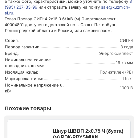
а также фото, характеристики, можно уточнить по телефону
8
(995) 237-33-99
или отправить заявку на почту
sale@kuzmich-
el.ru
.
Товар Провод СИП-4 2х16 0.6/1кВ (м) Энергокомплект
40004801 доступен с доставкой по г. Санкт-Петербург,
Ленинградской области и России, или самовывозом.
Серия:
СИП-4
Период гарантии:
3 года
Бренд:
Энергокомплект
Номинальное сечение
16 кв.мм
проводника, кв.мм:
Изоляция жилы:
Полиэтилен (PE)
Маркировка жилы:
Цвет
Номинальное напряжение u,
1000 В
кВ:
Похожие товары
Шнур ШВВП 2х0.75 Ч (бухта)
(м) РЭК-PRYSMIAN