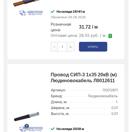
На складе 26141 м
Обновлено 06.08.2026
Розничная
31.72 / м
цена:
Оптовая цена:
28.55 руб. / м
!
-
+
КУПИТЬ
Провод СИП-3 1х35 20кВ (м)
Людиновокабель Л0012611
Артикул:
Л0012611
Бренд:
Людиновокабель
Длина, м:
1.
Ширина, м:
0.01
Высота, м:
0.01
На складе 3038 м