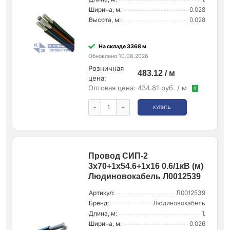
Ширина, м:
0.028
Высота, м:
0.028
На складе 3368 м
Обновлено 10.08.2026
Розничная
483.12 / м
цена:
Оптовая цена:
434.81 руб. / м
!
-
+
КУПИТЬ
Провод СИП-2
3х70+1х54.6+1х16 0.6/1кВ (м)
Людиновокабель Л0012539
Артикул:
Л0012539
Бренд:
Людиновокабель
Длина, м:
1.
Ширина, м:
0.026