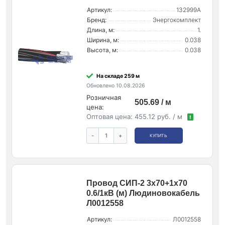
Артикул:
132999А
Бренд:
Энергокомплект
Длина, м:
1.
Ширина, м:
0.038
Высота, м:
0.038
На складе 259 м
Обновлено 10.08.2026
Розничная
505.69 / м
цена:
Оптовая цена:
455.12 руб. / м
!
-
+
КУПИТЬ
Провод СИП-2 3х70+1х70
0.6/1кВ (м) Людиновокабель
Л0012558
Артикул:
Л0012558