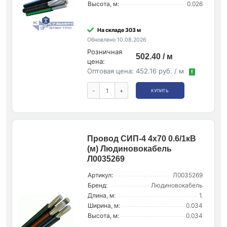
Высота, м:
0.026
На складе 303 м
Обновлено 10.08.2026
Розничная
502.40 / м
цена:
Оптовая цена:
452.16 руб. / м
!
-
+
КУПИТЬ
Провод СИП-4 4х70 0.6/1кВ
(м) Людиновокабель
Л0035269
Артикул:
Л0035269
Бренд:
Людиновокабель
Длина, м:
1.
Ширина, м:
0.034
Высота, м:
0.034