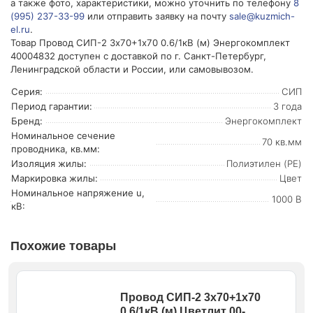
а также фото, характеристики, можно уточнить по телефону
8
(995) 237-33-99
или отправить заявку на почту
sale@kuzmich-
el.ru
.
Товар Провод СИП-2 3х70+1х70 0.6/1кВ (м) Энергокомплект
40004832 доступен с доставкой по г. Санкт-Петербург,
Ленинградской области и России, или самовывозом.
Серия:
СИП
Период гарантии:
3 года
Бренд:
Энергокомплект
Номинальное сечение
70 кв.мм
проводника, кв.мм:
Изоляция жилы:
Полиэтилен (PE)
Маркировка жилы:
Цвет
Номинальное напряжение u,
1000 В
кВ:
Похожие товары
Провод СИП-2 3х70+1х70
0.6/1кВ (м) Цветлит 00-