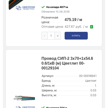
На складе 4671 м
Обновлено 10.08.2026
Розничная
475.19 / м
цена:
Оптовая цена:
427.67 руб. / м
!
-
+
КУПИТЬ
Провод СИП-2 3х70+1х54.6
0.6/1кВ (м) Цветлит 00-
00129104
Артикул:
00-00018941
Бренд:
Цветлит
Длина, м:
1.
Ширина, м:
0.03
Высота, м:
0.03
На складе 204 м