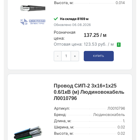
Высота, м:
0.014
На складе 8169 м
Обновлено 06.08.2026
Розничная
137.25 / м
цена:
Оптовая цена:
123.53 руб. / м
!
-
+
КУПИТЬ
Провод СИП-2 3х16+1х25
0.6/1кВ (м) Людиновокабель
Л0010796
Артикул:
Л0010796
Бренд:
Людиновокабель
Длина, м:
1.
Ширина, м:
0.02
Высота, м:
0.02