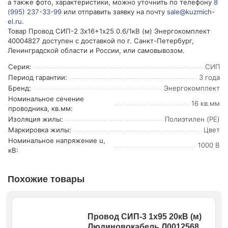
а также фото, характеристики, можно уточнить по телефону
8
(995) 237-33-99
или отправить заявку на почту
sale@kuzmich-
el.ru
.
Товар Провод СИП-2 3х16+1х25 0.6/1кВ (м) Энергокомплект
40004827 доступен с доставкой по г. Санкт-Петербург,
Ленинградской области и России, или самовывозом.
Серия:
СИП
Период гарантии:
3 года
Бренд:
Энергокомплект
Номинальное сечение
16 кв.мм
проводника, кв.мм:
Изоляция жилы:
Полиэтилен (PE)
Маркировка жилы:
Цвет
Номинальное напряжение u,
1000 В
кВ:
Похожие товары
Провод СИП-3 1х95 20кВ (м)
Людиновокабель Л0012568