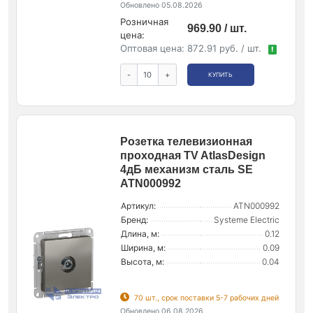
Обновлено 05.08.2026
Розничная
969.90 / шт.
цена:
Оптовая цена:
872.91 руб. / шт.
!
-
+
КУПИТЬ
Розетка телевизионная
проходная TV AtlasDesign
4дБ механизм сталь SE
ATN000992
Артикул:
ATN000992
Бренд:
Systeme Electric
Длина, м:
0.12
Ширина, м:
0.09
Высота, м:
0.04
70 шт., срок поставки 5-7 рабочих дней
Обновлено 06.08.2026