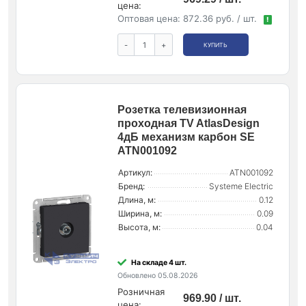
цена:
Оптовая цена:
872.36 руб. / шт.
!
-
+
КУПИТЬ
Розетка телевизионная
проходная TV AtlasDesign
4дБ механизм карбон SE
ATN001092
Артикул:
ATN001092
Бренд:
Systeme Electric
Длина, м:
0.12
Ширина, м:
0.09
Высота, м:
0.04
На складе 4 шт.
Обновлено 05.08.2026
Розничная
969.90 / шт.
цена: