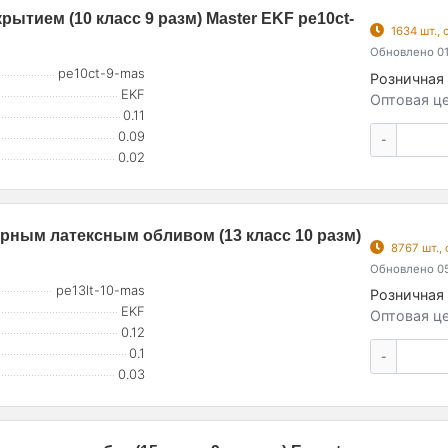
ытием (10 класс 9 разм) Master EKF pe10ct-
1634 шт.,
Обновлено 01
pe10ct-9-mas
Розничная 
EKF
Оптовая це
0.11
0.09
-
0.02
рным латексным обливом (13 класс 10 разм)
8767 шт.,
Обновлено 05
pe13lt-10-mas
Розничная 
EKF
Оптовая це
0.12
0.1
-
0.03