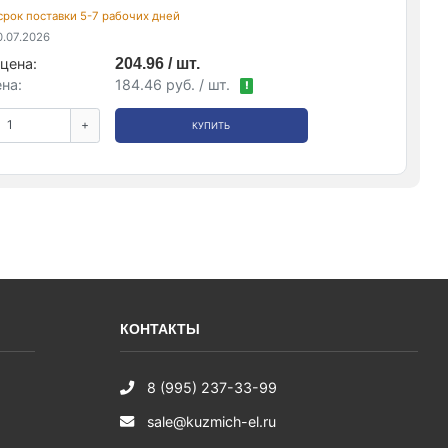
 срок поставки 5-7 рабочих дней
.07.2026
цена:
204.96 / шт.
на:
184.46 руб. / шт.
!
+
КУПИТЬ
КОНТАКТЫ
8 (995) 237-33-99
sale@kuzmich-el.ru