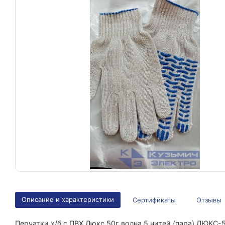
Описание и характеристики
Сертификаты
Отзывы
Перчатки х/б с ПВХ Люкс 50г волна 5 нитей (пара) ЛЮК