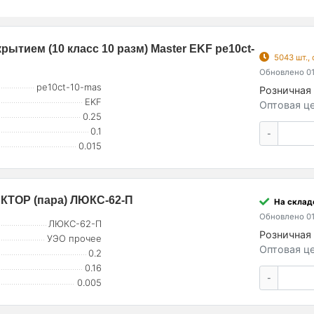
ытием (10 класс 10 разм) Master EKF pe10ct-
5043 шт.,
Обновлено 01
pe10ct-10-mas
Розничная 
EKF
Оптовая це
0.25
0.1
-
0.015
ЕКТОР (пара) ЛЮКС-62-П
На склад
Обновлено 01
ЛЮКС-62-П
Розничная 
УЭО прочее
Оптовая це
0.2
0.16
-
0.005