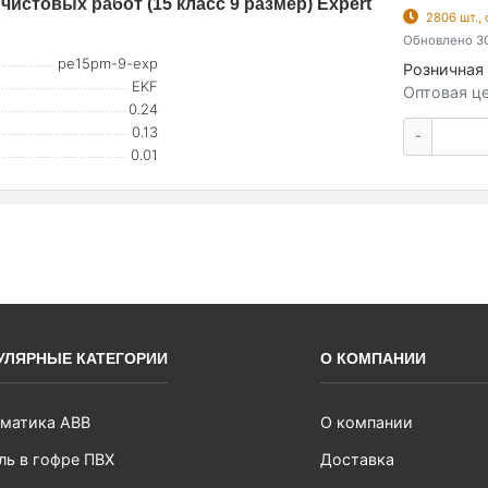
чистовых работ (15 класс 9 размер) Expert
2806 шт.,
Обновлено 30
pe15pm-9-exp
Розничная 
EKF
Оптовая це
0.24
0.13
-
0.01
УЛЯРНЫЕ КАТЕГОРИИ
О КОМПАНИИ
матика ABB
О компании
ль в гофре ПВХ
Доставка