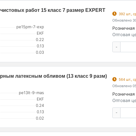
 чистовых работ 15 класс 7 размер EXPERT
392 шт., 
Обновлено 30
pe15pm-7-exp
Розничная 
EKF
Оптовая це
0.22
0.13
-
0.03
рным латексным обливом (13 класс 9 разм)
564 шт., 
Обновлено 05
pe13lt-9-mas
Розничная 
EKF
Оптовая це
0.24
0.13
-
0.02