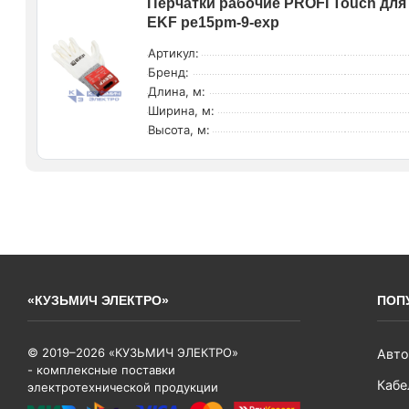
Перчатки рабочие PROFI Touch для 
EKF pe15pm-9-exp
Артикул:
Бренд:
Длина, м:
Ширина, м:
Высота, м:
«КУЗЬМИЧ ЭЛЕКТРО»
ПОП
© 2019–2026 «КУЗЬМИЧ ЭЛЕКТРО»
Авто
- комплексные поставки
Кабе
электротехнической продукции