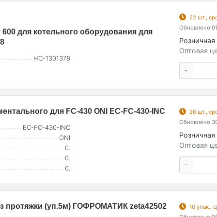
22 шт., с
Обновлено 01
 600 для котельного оборудования для
Розничная 
78
Оптовая це
НС-1301378
-
ентального для FC-430 ONI EC-FC-430-INC
26 шт., с
Обновлено 30
EC-FC-430-INC
Розничная 
ONI
Оптовая це
0.
0.
-
0.
з протяжки (уп.5м) ГОФРОМАТИК zeta42502
10 упак.,