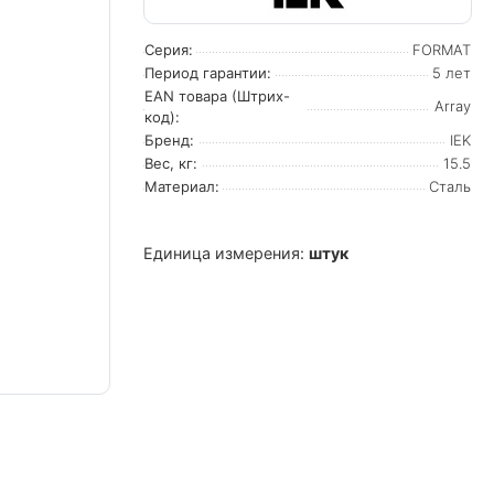
Серия:
FORMAT
Период гарантии:
5 лет
EAN товара (Штрих-
Array
код):
Бренд:
IEK
Вес, кг:
15.5
Материал:
Сталь
Единица измерения:
штук