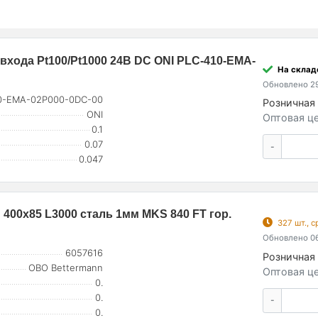
входа Pt100/Pt1000 24В DC ONI PLC-410-EMA-
На склад
Обновлено 29
0-EMA-02P000-0DC-00
Розничная 
ONI
Оптовая це
0.1
0.07
-
0.047
00х85 L3000 сталь 1мм MKS 840 FT гор.
327 шт., 
Обновлено 06
6057616
Розничная 
OBO Bettermann
Оптовая це
0.
0.
-
0.