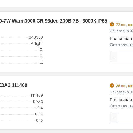
7W Warm3000 GR 93deg 230В 7Вт 3000К IP65
72 шт., с
Обновлено 30
048359
Розничная 
Arlight
Оптовая це
0.
0.
-
0.
КЭАЗ 111469
35 шт., с
Обновлено 06
111469
Розничная 
КЭАЗ
Оптовая це
0.4
0.34
-
0.15