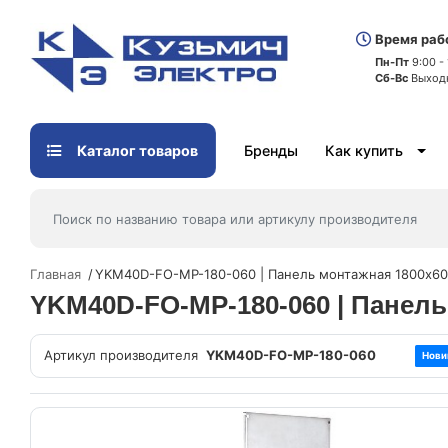
Время раб
Пн-Пт
9:00 -
Сб-Вс
Выход
Каталог товаров
Бренды
Как купить
Главная
YKM40D-FO-MP-180-060 | Панель монтажная 1800х60
YKM40D-FO-MP-180-060 | Панел
Артикул производителя
YKM40D-FO-MP-180-060
Нови