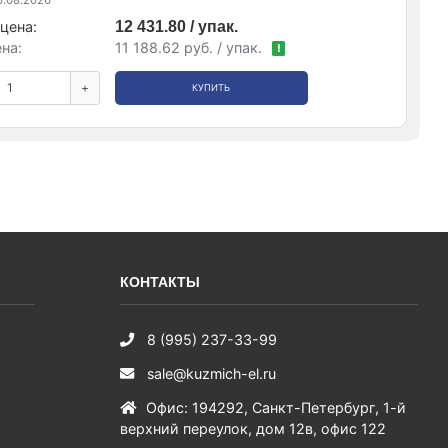
.08.2026
цена:
12 431.80 / упак.
на:
11 188.62 руб. / упак.
!
+
КУПИТЬ
КОНТАКТЫ
8 (995) 237-33-99
sale@kuzmich-el.ru
Офис
:
194292
,
Санкт-Петербург
,
1-й
верхний переулок, дом 12в, офис 122