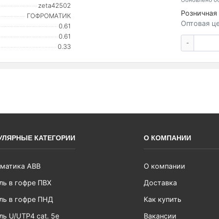
Обновлено 06
zeta42502
Розничная 
ГОФРОМАТИК
Оптовая це
0.61
0.61
-
0.33
УЛЯРНЫЕ КАТЕГОРИИ
О КОМПАНИИ
матика ABB
О компании
ль в гофре ПВХ
Доставка
ль в гофре ПНД
Как купить
ль U/UTP4 cat. 5e
Вакансии