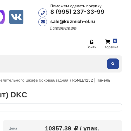
Поможем сделать покупку
8 (995) 237-33-99
sale@kuzmich-el.ru
Перезвоните мне
0
Войти
Корзина
елительного шкафа боковая/задняя
R5NLE1252 | Панель
шт) DKC
10857.39
/ упак.
Цена