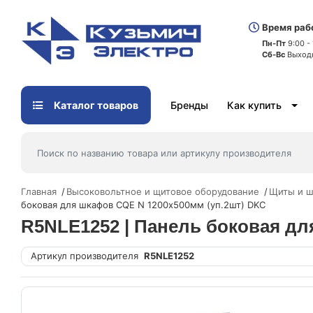
Время раб
Пн-Пт
9:00 -
Сб-Вс
Выход
Каталог товаров
Бренды
Как купить
Главная
Высоковольтное и щитовое оборудование
Щиты и ш
боковая для шкафов CQE N 1200х500мм (уп.2шт) DKC
R5NLE1252 | Панель боковая дл
Артикул производителя
R5NLE1252