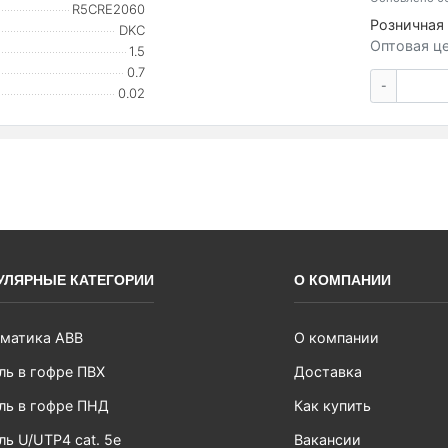
R5CRE2060
Розничная 
DKC
Оптовая це
1.5
0.7
-
0.02
УЛЯРНЫЕ КАТЕГОРИИ
О КОМПАНИИ
матика ABB
О компании
ль в гофре ПВХ
Доставка
ль в гофре ПНД
Как купить
ль U/UTP4 cat. 5e
Вакансии