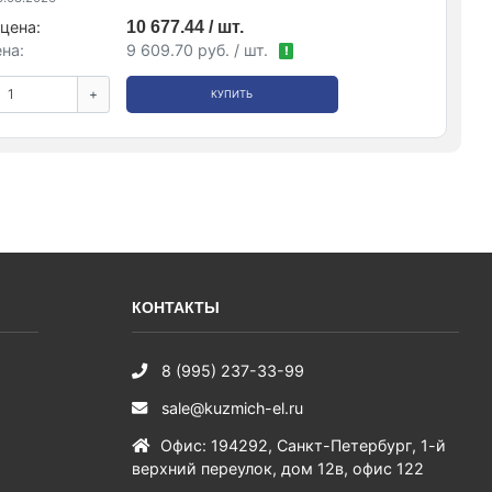
цена:
10 677.44 / шт.
на:
9 609.70 руб. / шт.
!
+
КУПИТЬ
КОНТАКТЫ
8 (995) 237-33-99
sale@kuzmich-el.ru
Офис
:
194292
,
Санкт-Петербург
,
1-й
верхний переулок, дом 12в, офис 122