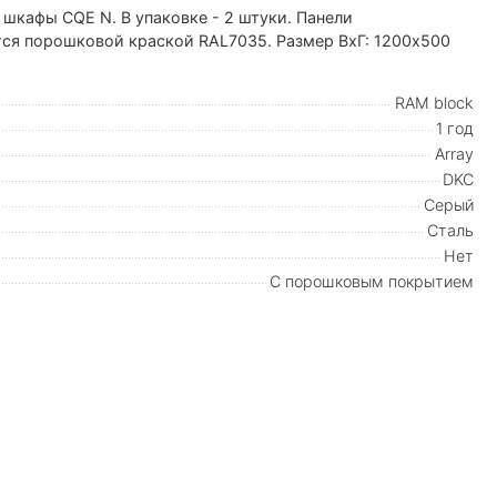
 шкафы CQE N. В упаковке - 2 штуки. Панели
тся порошковой краской RAL7035. Размер ВхГ: 1200х500
RAM block
1 год
Array
DKC
Серый
Сталь
Нет
С порошковым покрытием