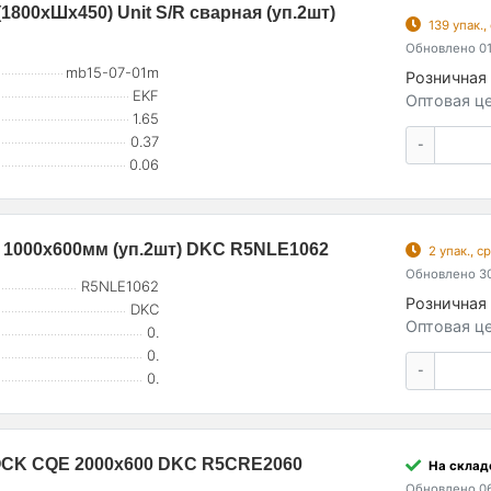
1800хШх450) Unit S/R сварная (уп.2шт)
139 упак.
Обновлено 01
mb15-07-01m
Розничная 
EKF
Оптовая це
1.65
0.37
-
0.06
 1000х600мм (уп.2шт) DKC R5NLE1062
2 упак., 
Обновлено 30
R5NLE1062
Розничная 
DKC
Оптовая це
0.
0.
-
0.
OCK CQE 2000х600 DKC R5CRE2060
На складе
Обновлено 06