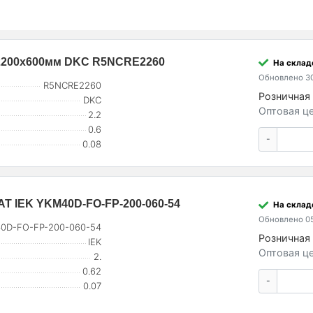
 2200х600мм DKC R5NCRE2260
На складе
Обновлено 30
R5NCRE2260
Розничная 
DKC
Оптовая це
2.2
0.6
-
0.08
AT IEK YKM40D-FO-FP-200-060-54
На складе
Обновлено 05
0D-FO-FP-200-060-54
Розничная 
IEK
Оптовая це
2.
0.62
-
0.07