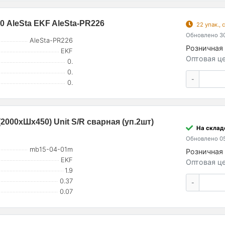
 AleSta EKF AleSta-PR226
22 упак.,
Обновлено 30
AleSta-PR226
Розничная 
EKF
Оптовая це
0.
0.
-
0.
2000хШх450) Unit S/R сварная (уп.2шт)
На складе
Обновлено 05
mb15-04-01m
Розничная 
EKF
Оптовая це
1.9
0.37
-
0.07