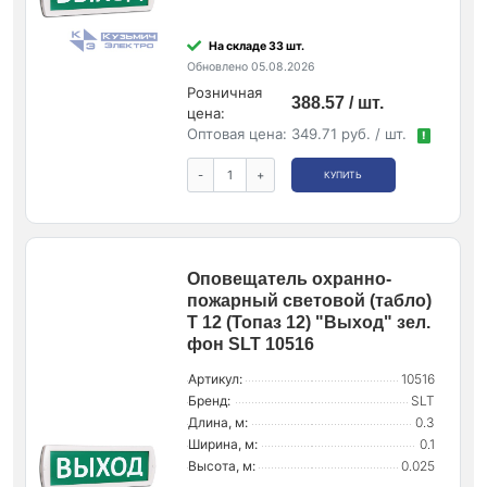
На складе 33 шт.
Обновлено 05.08.2026
Розничная
388.57 / шт.
цена:
Оптовая цена:
349.71 руб. / шт.
!
-
+
КУПИТЬ
Оповещатель охранно-
пожарный световой (табло)
Т 12 (Топаз 12) "Выход" зел.
фон SLT 10516
Артикул:
10516
Бренд:
SLT
Длина, м:
0.3
Ширина, м:
0.1
Высота, м:
0.025