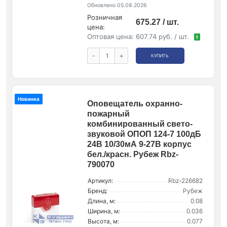
Обновлено 05.08.2026
Розничная
675.27 / шт.
цена:
Оптовая цена:
607.74 руб. / шт.
!
-
+
КУПИТЬ
Новинка
Оповещатель охранно-
пожарный
комбинированный свето-
звуковой ОПОП 124-7 100дБ
24В 10/30мА 9-27В корпус
бел./красн. Рубеж Rbz-
790070
Артикул:
Rbz-226682
Бренд:
Рубеж
Длина, м:
0.08
Ширина, м:
0.036
Высота, м:
0.077