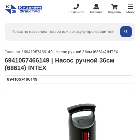
Позвонить
Кабинет
Корзина
Меню
Главная
6941057466149 | Насос ручной 36см (68614) INTEX
6941057466149 | Насос ручной 36см
(68614) INTEX
6941057466149