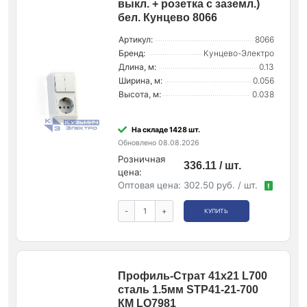
выкл. + розетка с заземл.)
бел. Кунцево 8066
Артикул:
8066
Бренд:
Кунцево-Электро
Длина, м:
0.13
Ширина, м:
0.056
Высота, м:
0.038
На складе 1428 шт.
Обновлено 08.08.2026
Розничная
336.11 / шт.
цена:
Оптовая цена:
302.50 руб. / шт.
!
-
+
КУПИТЬ
Профиль-Страт 41х21 L700
сталь 1.5мм STP41-21-700
КМ LO7981