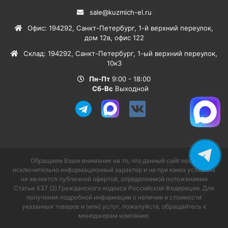
sale@kuzmich-el.ru
Офис
:
194292
,
Санкт-Петербург
,
1-й верхний переулок,
дом 12в, офис 122
Склад
:
194292
,
Санкт-Петербург
,
1-ый верхний переулок,
10к3
Пн-Пт
9:00 - 18:00
Сб-Вс
Выходной
Обращаем Ваше внимание на то, что данный сайт носит
исключительно информационный характер и ни при каких условиях
не является публичной офертой, определяемой положениями
Статьи 437 (2) Гражданского кодекса Российской Федерации. Для
получения подробной информации о наличии и стоимости
указанных товаров и (или) услуг, пожалуйста, обращайтесь к
менеджерам компании.