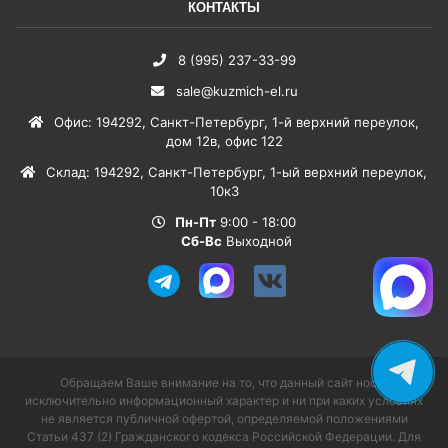
КОНТАКТЫ
8 (995) 237-33-99
sale@kuzmich-el.ru
Офис
:
194292
,
Санкт-Петербург
,
1-й верхний переулок,
дом 12в, офис 122
Склад
:
194292
,
Санкт-Петербург
,
1-ый верхний переулок,
10к3
Пн-Пт
9:00 - 18:00
Сб-Вс
Выходной
Обращаем Ваше внимание на то, что данный сайт носит
исключительно информационный характер и ни при каких условиях
не является публичной офертой, определяемой положениями
Статьи 437 (2) Гражданского кодекса Российской Федерации. Для