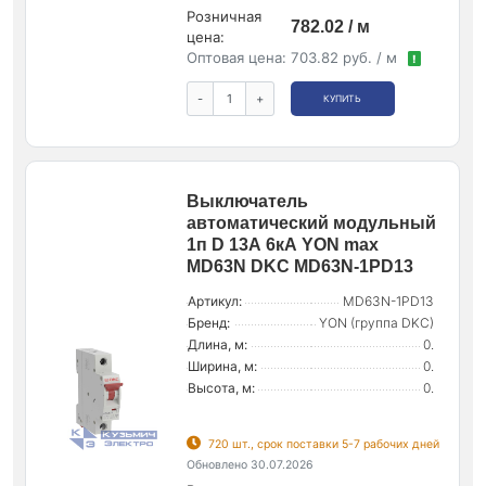
Розничная
782.02 / м
цена:
Оптовая цена:
703.82 руб. / м
!
-
+
КУПИТЬ
Выключатель
автоматический модульный
1п D 13А 6кА YON max
MD63N DKC MD63N-1PD13
Артикул:
MD63N-1PD13
Бренд:
YON (группа DKC)
Длина, м:
0.
Ширина, м:
0.
Высота, м:
0.
720 шт., срок поставки 5-7 рабочих дней
Обновлено 30.07.2026