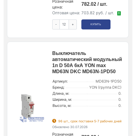
Розничная
782.02 / шт.
цена:
Оптовая цена:
703.82 руб. / шт.
!
-
+
КУПИТЬ
Выключатель
автоматический модульный
1п D 50А 6кА YON max
MD63N DKC MD63N-1PD50
Артикул:
MD63N-1PD50
Бренд:
YON (группа DKC)
Длина, м:
0.
Ширина, м:
0.
Высота, м:
0.
96 шт., срок поставки 5-7 рабочих дней
Обновлено 30.07.2026
Розничная