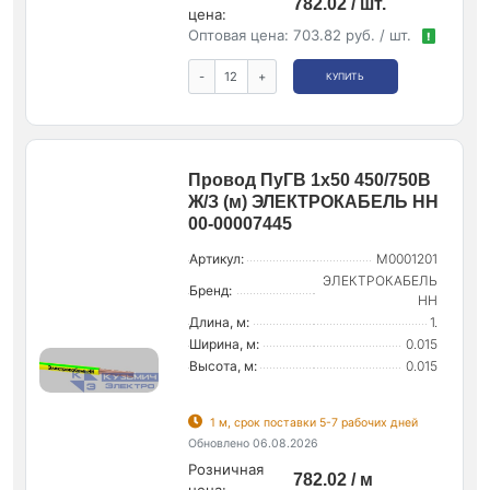
782.02 / шт.
цена:
Оптовая цена:
703.82 руб. / шт.
!
-
+
КУПИТЬ
Провод ПуГВ 1х50 450/750В
Ж/З (м) ЭЛЕКТРОКАБЕЛЬ НН
00-00007445
Артикул:
M0001201
ЭЛЕКТРОКАБЕЛЬ
Бренд:
НН
Длина, м:
1.
Ширина, м:
0.015
Высота, м:
0.015
1 м, срок поставки 5-7 рабочих дней
Обновлено 06.08.2026
Розничная
782.02 / м